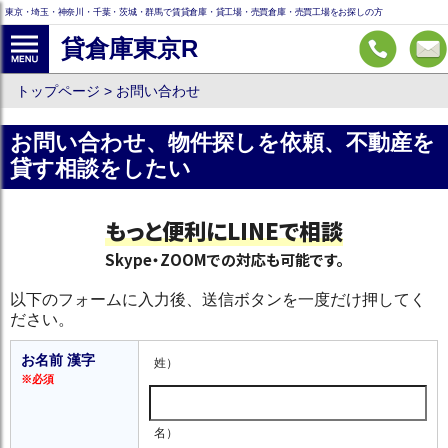
東京・埼玉・神奈川・千葉・茨城・群馬で賃貸倉庫・貸工場・売買倉庫・売買工場をお探しの方
貸倉庫東京R
トップページ
お問い合わせ
お問い合わせ、物件探しを依頼、不動産を
貸す相談をしたい
もっと便利にLINEで相談
Skype・ZOOMでの対応も可能です。
以下のフォームに入力後、送信ボタンを一度だけ押してく
ださい。
お名前 漢字
姓）
※必須
名）