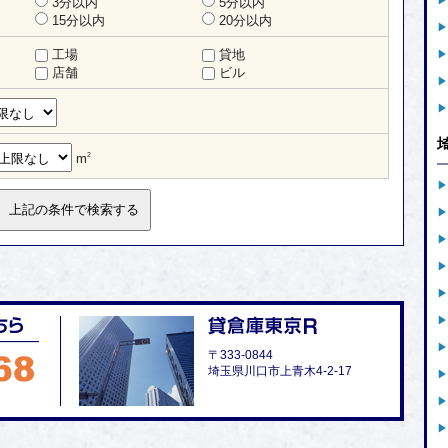
3分以内
5分以内
15分以内
20分以内
工場
貸地
店舗
ビル
m
2
〒333-0844
埼玉県川口市上青木4-2-17