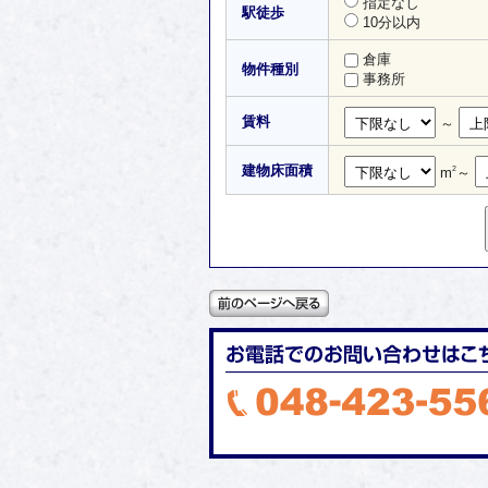
指定なし
駅徒歩
10分以内
倉庫
物件種別
事務所
賃料
～
建物床面積
m
～
2