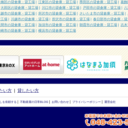
板橋区の貸倉庫・貸工場
|
江東区の貸倉庫・貸工場
|
墨田区の貸倉庫・貸工場
|
葛飾
|
大田区の貸倉庫・貸工場
|
川口市の貸倉庫・貸工場
|
戸田市の貸倉庫・貸工場
|
八
川越市の貸倉庫・貸工場
|
所沢市の貸倉庫・貸工場
|
さいたま市の貸倉庫・貸工場
|
貸工場
|
川越市の貸倉庫・貸工場
|
所沢市の貸倉庫・貸工場
|
春日部市の貸倉庫・貸
入間市の貸倉庫・貸工場
|
加須市の貸倉庫・貸工場
|
朝霞市の貸倉庫・貸工場
|
志木
川崎市の貸倉庫・貸工場
|
横浜市の貸倉庫・貸工場
たい方
|
貸したい方
|
|
|
|
しを依頼する
不動産屋の日常BLOG
お問い合わせ
プライバシーポリシー
運営会社