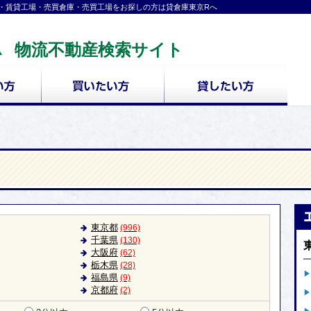
・賃貸工場・売買倉庫・売買工場をお探しの方は貸倉庫東京Rへ
物流不動産検索サイト
東京都
(996)
千葉県
(130)
大阪府
(62)
栃木県
(28)
福島県
(9)
京都府
(2)