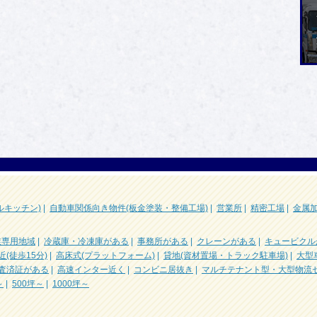
ルキッチン)
|
自動車関係向き物件(板金塗装・整備工場)
|
営業所
|
精密工場
|
金属
業専用地域
|
冷蔵庫・冷凍庫がある
|
事務所がある
|
クレーンがある
|
キュービクル
近(徒歩15分)
|
高床式(プラットフォーム)
|
貸地(資材置場・トラック駐車場)
|
大型
査済証がある
|
高速インター近く
|
コンビニ居抜き
|
マルチテナント型・大型物流
～
|
500坪～
|
1000坪～