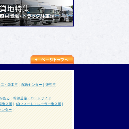
加工・鉄工所
|
配送センター
|
研究所
がある
|
幹線道路・ロードサイド
車進入可
|
40フィートトレーラー進入可
|
センター
|