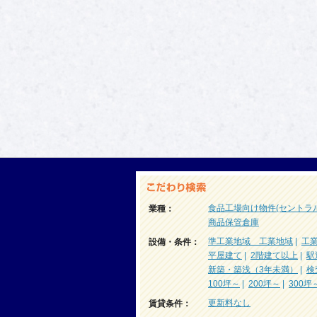
食品工場向け物件(セントラ
業種：
商品保管倉庫
準工業地域 工業地域
|
工
設備・条件：
平屋建て
|
2階建て以上
|
駅
新築・築浅（3年未満）
|
検
100坪～
|
200坪～
|
300坪
更新料なし
賃貸条件：