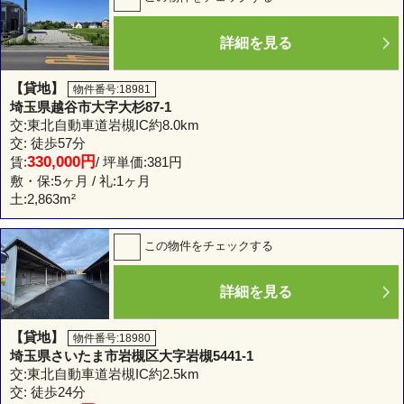
詳細を見る
【貸地】
物件番号:18981
埼玉県越谷市大字大杉87-1
交:東北自動車道岩槻IC約8.0km
交: 徒歩57分
330,000円
賃:
/ 坪単価:381円
敷・保:5ヶ月 / 礼:1ヶ月
土:
2,863m²
この物件をチェックする
詳細を見る
【貸地】
物件番号:18980
埼玉県さいたま市岩槻区大字岩槻5441-1
交:東北自動車道岩槻IC約2.5km
交: 徒歩24分