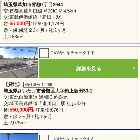
埼玉県草加市青柳7丁目2644
交:首都高速川口線 草加IC 約4.5km
交:東武伊勢崎線「新田」駅
65,000円
賃:
/ 坪単価:1,174円
敷・保:保証金2ヶ月 / 礼:1ヶ月
土:
183m²
この物件をチェックする
詳細を見る
【貸地】
物件番号:19286
埼玉県さいたま市岩槻区大字釣上新田53-1
交:東北自動車道 浦和IC 約6km
交:埼玉高速鉄道「東川口」駅 徒歩32分
550,000円
賃:
/ 坪単価:876円
敷・保:2ヶ月 / 礼:1ヶ月
土:
2,075m²
この物件をチェックする