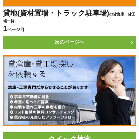
貸地(資材置場・トラック駐車場)
の貸倉庫・貸工
場一覧
1
ページ目
次のページへ
クイック検索