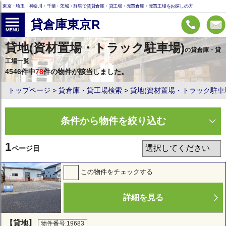
東京・埼玉・神奈川・千葉・茨城・群馬で賃貸倉庫・貸工場・売買倉庫・売買工場をお探しの方
貸倉庫東京R
貸地(資材置場・トラック駐車場)
の貸倉庫・貸
工場一覧
4546件中
78
件の物件が該当しました。
トップページ
貸倉庫・貸工場検索
貸地(資材置場・トラック駐車
条件から物件を絞り込む
1
ページ目
この物件をチェックする
詳細を見る
【貸地】
物件番号:19683