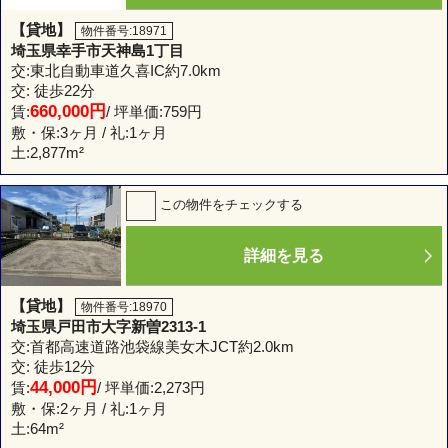
【貸地】
物件番号:18971
埼玉県幸手市天神島1丁目
交:東北自動車道久喜IC約7.0km
交: 徒歩22分
660,000円
賃:
/ 坪単価:759円
敷・保:3ヶ月 / 礼:1ヶ月
土:
2,877m²
この物件をチェックする
詳細を見る
【貸地】
物件番号:18970
埼玉県戸田市大字新曽2313-1
交:首都高速道路池袋線美女木JCT約2.0km
交: 徒歩12分
44,000円
賃:
/ 坪単価:2,273円
敷・保:2ヶ月 / 礼:1ヶ月
土:
64m²