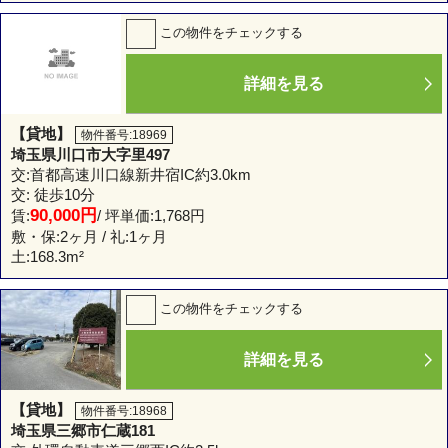
この物件をチェックする
詳細を見る
【貸地】
物件番号:18969
埼玉県川口市大字里497
交:首都高速川口線新井宿IC約3.0km
交: 徒歩10分
90,000円
賃:
/ 坪単価:1,768円
敷・保:2ヶ月 / 礼:1ヶ月
土:
168.3m²
この物件をチェックする
詳細を見る
【貸地】
物件番号:18968
埼玉県三郷市仁蔵181