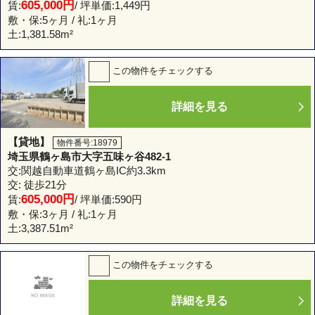
605,000円
賃:
/ 坪単価:1,449円
敷・保:5ヶ月 / 礼:1ヶ月
土:
1,381.58m²
この物件をチェックする
詳細を見る
【貸地】
物件番号:18979
埼玉県鶴ヶ島市大字五味ヶ谷482-1
交:関越自動車道鶴ヶ島IC約3.3km
交: 徒歩21分
605,000円
賃:
/ 坪単価:590円
敷・保:3ヶ月 / 礼:1ヶ月
土:
3,387.51m²
この物件をチェックする
詳細を見る