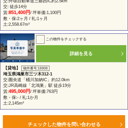
交:外環自動車道三郷西IC約2.5km
交: 徒歩14分
851,400円
賃:
/ 坪単価:1,100円
敷・保:2ヶ月 / 礼:1ヶ月
土:
2,558.67m²
この物件をチェックする
詳細を見る
【貸地】
物件番号:16908
埼玉県鴻巣市三ツ木312-1
交:圏央道「桶川加納IC」約12.0km
交:JR高崎線「北鴻巣」駅 徒歩19分
495,000円
賃:
/ 坪単価:763円
敷・保:- / 礼:1か月
土:
2,145m²
チェックした物件を問い合わせる