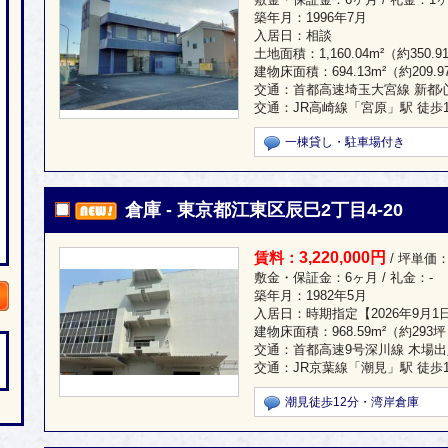
築年月：1996年7月
入居日：相談
土地面積：
1,160.04m²
（約350.9
建物床面積：
694.13m²
（約209.
交通：首都高速埼玉大宮線 新都心西
交通：JR高崎線「宮原」駅 徒歩1
一棟貸し・駐車場付き
倉庫 - 東京都江東区辰巳2丁目4-20
3,220,000円
賃料：
/ 坪単価：
敷金・保証金：6ヶ月 / 礼金：-
築年月：1982年5月
入居日：時期指定【2026年9月1
建物床面積：
968.59m²
（約293
交通：首都高速9号深川線 木場出入
交通：JR京葉線「潮見」駅 徒歩1
潮見徒歩12分・湾岸倉庫