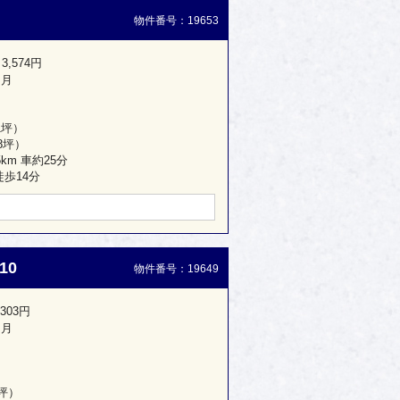
物件番号：19653
3,574円
ヶ月
1坪）
68坪）
km 車約25分
歩14分
10
物件番号：19649
303円
ヶ月
9坪）