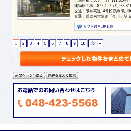
土地面積：
369m²
（約111.62坪）
建物床面積：
877.4m²
（約265.4
交通：阪神高速14号松原線 駒川IC 
交通：近鉄南大阪線「今川」駅 徒
リフト付き1棟倉庫
1
2
3
4
5
6
7
8
9
10
次へ»