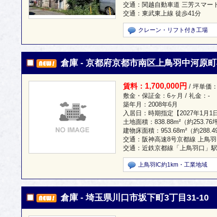
交通：関越自動車道 三芳スマートI
交通：東武東上線 徒歩41分
クレーン・リフト付き工場
倉庫 - 京都府京都市南区上鳥羽中河原町
1,700,000円
賃料：
/ 坪単価：
敷金・保証金：6ヶ月 / 礼金：-
築年月：2008年6月
入居日：時期指定【2027年1月1
土地面積：
838.88m²
（約253.76
建物床面積：
953.68m²
（約288.
交通：阪神高速8号京都線 上鳥羽IC
交通：近鉄京都線「上鳥羽口」駅 
上鳥羽IC約1km・工業地域
倉庫 - 埼玉県川口市坂下町3丁目31-10