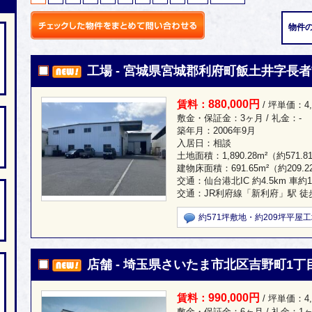
物件の
工場 - 宮城県宮城郡利府町飯土井字長者
880,000円
賃料：
/ 坪単価：4,
敷金・保証金：3ヶ月 / 礼金：-
築年月：2006年9月
入居日：相談
土地面積：
1,890.28m²
（約571.8
建物床面積：
691.65m²
（約209.
交通：仙台港北IC 約4.5km 車約
交通：JR利府線「新利府」駅 徒
約571坪敷地・約209坪平屋
店舗 - 埼玉県さいたま市北区吉野町1丁目3
990,000円
賃料：
/ 坪単価：4,
敷金・保証金：6ヶ月 / 礼金：1