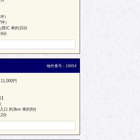
1坪）
97坪）
IC 車約15分
9分
物件番号：19654
11,000円
日】
坪）
口 約3km 車約8分
2分