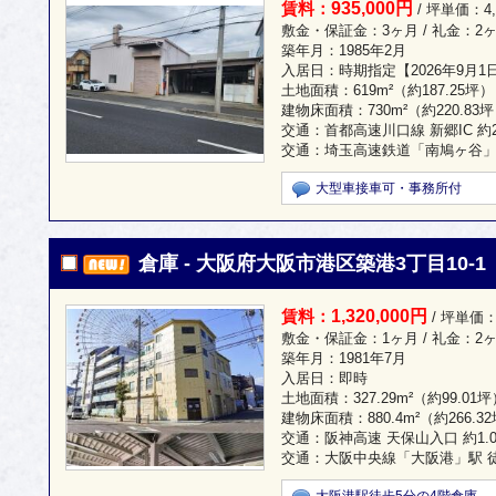
935,000円
賃料：
/ 坪単価：4,
敷金・保証金：3ヶ月 / 礼金：2
築年月：1985年2月
入居日：時期指定【2026年9月1
土地面積：
619m²
（約187.25坪）
建物床面積：
730m²
（約220.83
交通：首都高速川口線 新郷IC 約2
交通：埼玉高速鉄道「南鳩ヶ谷」駅
大型車接車可・事務所付
倉庫 - 大阪府大阪市港区築港3丁目10-1
1,320,000円
賃料：
/ 坪単価：
敷金・保証金：1ヶ月 / 礼金：2
築年月：1981年7月
入居日：即時
土地面積：
327.29m²
（約99.01坪
建物床面積：
880.4m²
（約266.3
交通：阪神高速 天保山入口 約1.0
交通：大阪中央線「大阪港」駅 