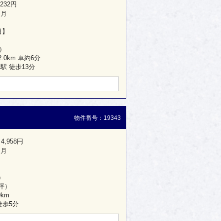
232円
ヶ月
日】
坪）
.0km 車約6分
 徒歩13分
物件番号：19343
4,958円
ヶ月
）
2坪）
km
徒歩5分