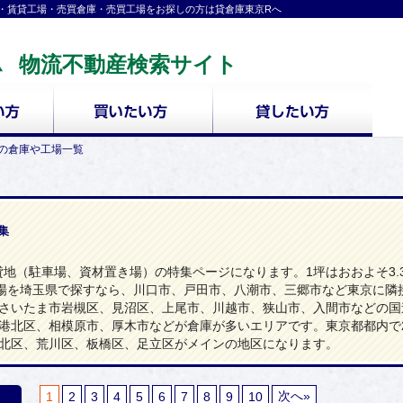
・賃貸工場・売買倉庫・売買工場をお探しの方は貸倉庫東京Rへ
物流不動産検索サイト
～の倉庫や工場一覧
集
、貸地（駐車場、資材置き場）の特集ページになります。1坪はおおよそ3.
工場を埼玉県で探すなら、川口市、戸田市、八潮市、三郷市など東京に隣
さいたま市岩槻区、見沼区、上尾市、川越市、狭山市、入間市などの国
港北区、相模原市、厚木市などが倉庫が多いエリアです。東京都都内で2
北区、荒川区、板橋区、足立区がメインの地区になります。
1
2
3
4
5
6
7
8
9
10
次へ»