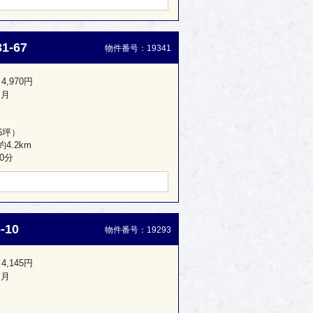
-67
物件番号：19341
4,970円
ヶ月
76坪）
4.2km
0分
10
物件番号：19293
4,145円
ヶ月