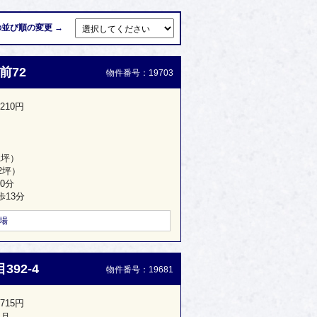
並び順の変更 →
前72
物件番号：19703
210円
1坪）
22坪）
10分
歩13分
工場
92-4
物件番号：19681
715円
ヶ月