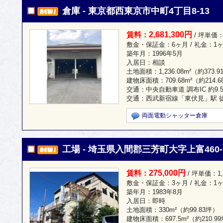
倉庫 - 東京都西東京市中町4丁目8-13
2,681,300円
賃料：
/ 坪単価：
敷金・保証金：6ヶ月 / 礼金：1
築年月：1996年5月
入居日：相談
土地面積：
1,236.08m²
（約373.9
建物床面積：
709.68m²
（約214.
交通：中央自動車道 調布IC 約9.5
交通：西武新宿線「東伏見」駅 徒
両面電動シャッター倉庫
工場 - 埼玉県入間郡三芳町大字上富460-
275,000円
賃料：
/ 坪単価：1,
敷金・保証金：3ヶ月 / 礼金：1
築年月：1983年8月
入居日：即時
土地面積：
330m²
（約99.83坪）
建物床面積：
697.5m²
（約210.9