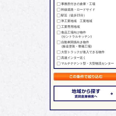
事務所付きの倉庫・工場
幹線道路・ロードサイド
駅近（徒歩15分）
準工業地域 工業地域
工業専用地域
食品工場向け物件
(セントラルキッチン)
自動車関係向き物件
(板金塗装・整備工場)
大型トラックが進入できる物件
高速インター近く
マルチテナント型・大型物流センター