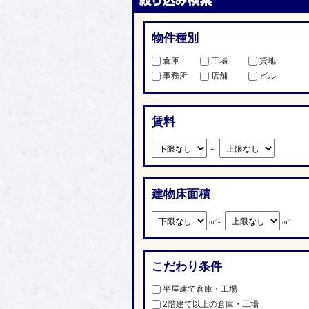
物件種別
倉庫
工場
貸地
事務所
店舗
ビル
賃料
～
建物床面積
2
2
m
～
m
こだわり条件
平屋建て倉庫・工場
2階建て以上の倉庫・工場