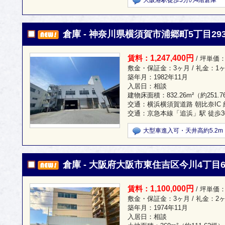
大阪港駅徒歩5分の4階倉庫
倉庫 - 神奈川県横須賀市浦郷町5丁目2931
1,247,400円
賃料：
/ 坪単価：
敷金・保証金：3ヶ月 / 礼金：1
築年月：1982年11月
入居日：相談
建物床面積：
832.26m²
（約251.
交通：横浜横須賀道路 朝比奈IC 約
交通：京急本線「追浜」駅 徒歩3
大型車進入可・天井高約5.2m
倉庫 - 大阪府大阪市東住吉区今川4丁目6-
1,100,000円
賃料：
/ 坪単価：
敷金・保証金：3ヶ月 / 礼金：2
築年月：1974年11月
入居日：相談