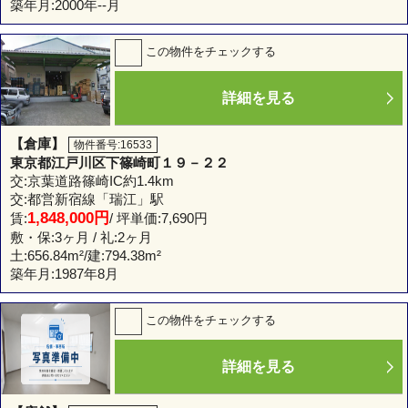
築年月:2000年--月
この物件をチェックする
詳細を見る
【倉庫】
物件番号:16533
東京都江戸川区下篠崎町１９－２２
交:京葉道路篠崎IC約1.4km
交:都営新宿線「瑞江」駅
1,848,000円
賃:
/ 坪単価:7,690円
敷・保:3ヶ月 / 礼:2ヶ月
土:
656.84m²
/建:
794.38m²
築年月:1987年8月
この物件をチェックする
詳細を見る