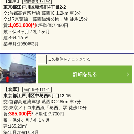
【倉庫】
物件番号:17142
東京都江戸川区臨海町4丁目2-2
交:首都高速湾岸線 葛西IC 1.2km 車3分
交:JR京葉線「葛西臨海公園」駅 徒歩15分
1,051,000円
賃:
/ 坪単価:7,480円
敷・保:4ヶ月 / 礼:1ヶ月
建:
464.47m²
築年月:1980年3月
この物件をチェックする
詳細を見る
【倉庫】
物件番号:17141
東京都江戸川区中葛西6丁目12-16
交:首都高速湾岸線 葛西IC 2.8km 車7分
交:東京メトロ東西線「葛西」駅 徒歩10分
385,000円
賃:
/ 坪単価:7,700円
敷・保:4ヶ月 / 礼:1ヶ月
建:
165.29m²
築年月:1981年4月