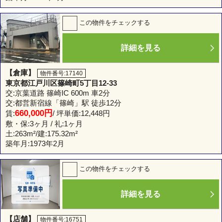
この物件をチェックする
詳細を見る
【倉庫】
物件番号:17140
東京都江戸川区篠崎町5丁目12-33
交:京葉道路 篠崎IC 600m 車2分
交:都営新宿線「篠崎」駅 徒歩12分
660,000円
賃:
/ 坪単価:12,448円
敷・保:3ヶ月 / 礼:1ヶ月
土:
263m²
/建:
175.32m²
築年月:1973年2月
この物件をチェックする
詳細を見る
【店舗】
物件番号:16751