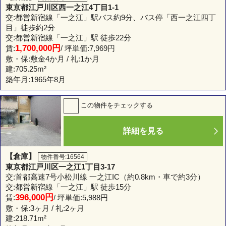
東京都江戸川区西一之江4丁目1-1
交:都営新宿線「一之江」駅バス約9分、バス停「西一之江四丁
目」徒歩約2分
交:都営新宿線「一之江」駅 徒歩22分
1,700,000円
賃:
/ 坪単価:7,969円
敷・保:敷金4か月 / 礼:1か月
建:
705.25m²
築年月:1965年8月
この物件をチェックする
詳細を見る
【倉庫】
物件番号:16564
東京都江戸川区一之江1丁目3-17
交:首都高速7号小松川線 一之江IC（約0.8km・車で約3分）
交:都営新宿線「一之江」駅 徒歩15分
396,000円
賃:
/ 坪単価:5,988円
敷・保:3ヶ月 / 礼:2ヶ月
建:
218.71m²