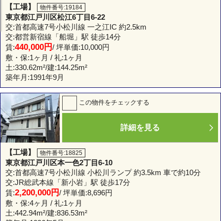
【工場】
物件番号:19184
東京都江戸川区松江6丁目6-22
交:首都高速7号小松川線 一之江IC 約2.5km
交:都営新宿線「船堀」駅 徒歩14分
440,000円
賃:
/ 坪単価:10,000円
敷・保:1ヶ月 / 礼:1ヶ月
土:
330.62m²
/建:
144.25m²
築年月:1991年9月
この物件をチェックする
詳細を見る
【工場】
物件番号:18825
東京都江戸川区本一色2丁目6-10
交:首都高速7号小松川線 小松川ランプ 約3.5km 車で約10分
交:JR総武本線「新小岩」駅 徒歩17分
2,200,000円
賃:
/ 坪単価:8,696円
敷・保:4ヶ月 / 礼:1ヶ月
土:
442.94m²
/建:
836.53m²