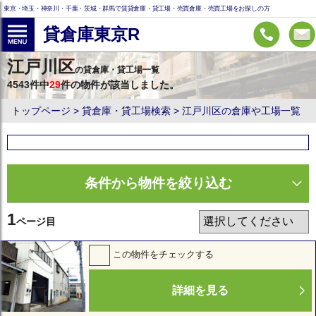
東京・埼玉・神奈川・千葉・茨城・群馬で賃貸倉庫・貸工場・売買倉庫・売買工場をお探しの方
貸倉庫東京R
江戸川区
の貸倉庫・貸工場一覧
4543件中
29
件の物件が該当しました。
トップページ
貸倉庫・貸工場検索
江戸川区の倉庫や工場一覧
条件から物件を絞り込む
1
ページ目
この物件をチェックする
詳細を見る