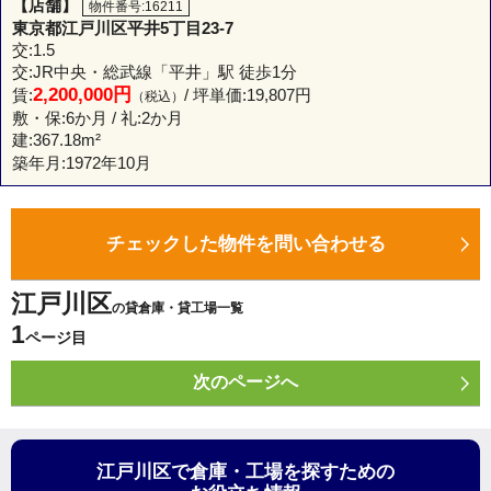
【店舗】
物件番号:16211
東京都江戸川区平井5丁目23-7
交:1.5
交:JR中央・総武線「平井」駅 徒歩1分
2,200,000円
賃:
/ 坪単価:19,807円
（税込）
敷・保:6か月 / 礼:2か月
建:
367.18m²
築年月:1972年10月
チェックした物件を問い合わせる
江戸川区
の貸倉庫・貸工場一覧
1
ページ目
次のページへ
江戸川区で倉庫・工場を探すための