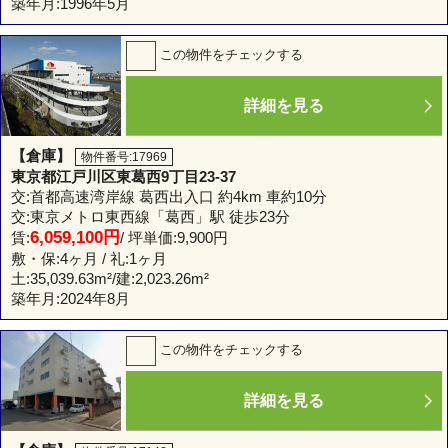
築年月:1996年5月
この物件をチェックする
詳細を見る
【倉庫】
物件番号:17969
東京都江戸川区東葛西9丁目23-37
交:首都高速湾岸線 葛西出入口 約4km 車約10分
交:東京メトロ東西線「葛西」駅 徒歩23分
6,059,100円
賃:
/ 坪単価:9,900円
敷・保:4ヶ月 / 礼:1ヶ月
土:
35,039.63m²
/建:
2,023.26m²
築年月:2024年8月
この物件をチェックする
詳細を見る