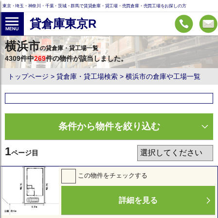
東京・埼玉・神奈川・千葉・茨城・群馬で賃貸倉庫・貸工場・売買倉庫・売買工場をお探しの方
貸倉庫東京R
横浜市
の貸倉庫・貸工場一覧
4309件中
269
件の物件が該当しました。
トップページ
貸倉庫・貸工場検索
横浜市の倉庫や工場一覧
条件から物件を絞り込む
1
ページ目
この物件をチェックする
詳細を見る