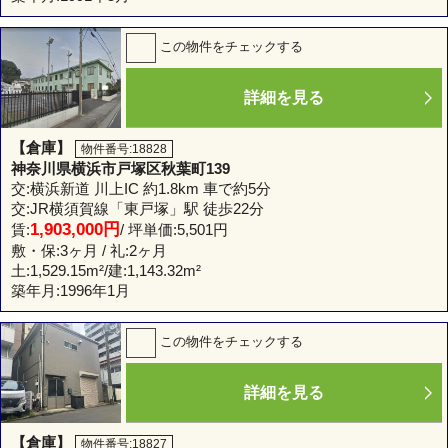
この物件をチェックする
詳細を見る
【倉庫】
物件番号:18828
神奈川県横浜市戸塚区秋葉町139
交:横浜新道 川上IC 約1.8km 車で約5分
交:JR横須賀線「東戸塚」駅 徒歩22分
1,903,000円
賃:
/ 坪単価:5,501円
敷・保:3ヶ月 / 礼:2ヶ月
土:
1,529.15m²
/建:
1,143.32m²
築年月:1996年1月
この物件をチェックする
詳細を見る
【倉庫】
物件番号:18827