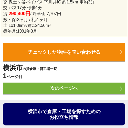
交:保土ヶ谷バイパス 下川井IC 約1.5km 車約3分
交:バス17分 停歩1分
290,400円
賃:
/ 坪単価:7,707円
敷・保:3ヶ月 / 礼:1ヶ月
土:
191.08m²
/建:
124.56m²
築年月:1991年3月
チェックした物件を問い合わせる
横浜市
の貸倉庫・貸工場一覧
1
ページ目
次のページへ
横浜市で倉庫・工場を探すための
お役立ち情報