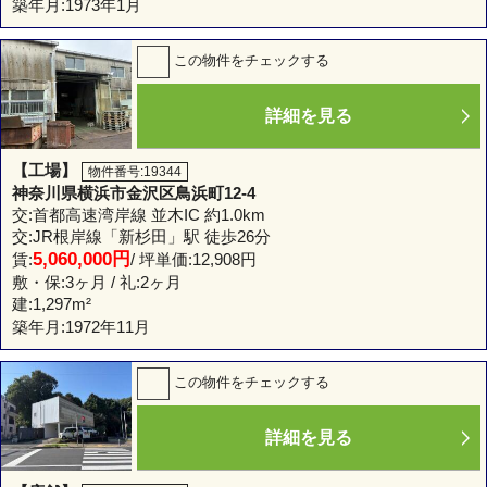
築年月:1973年1月
この物件をチェックする
詳細を見る
【工場】
物件番号:19344
神奈川県横浜市金沢区鳥浜町12-4
交:首都高速湾岸線 並木IC 約1.0km
交:JR根岸線「新杉田」駅 徒歩26分
5,060,000円
賃:
/ 坪単価:12,908円
敷・保:3ヶ月 / 礼:2ヶ月
建:
1,297m²
築年月:1972年11月
この物件をチェックする
詳細を見る