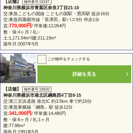
【店舗】
物件番号:19187
神奈川県横浜市青葉区奈良3丁目21-10
交:東急こどもの国線 こどもの国駅・恩田駅 徒歩16分
交:東急田園都市線「長津田」駅バス9分 停歩1分
770,000円
賃:
/ 坪単価:12,054円
敷・保:4ヶ月 / 礼:-
土:
1,171.04m²
/建:
211.19m²
築年月:2007年9月
この物件をチェックする
詳細を見る
【店舗】
物件番号:18830
神奈川県横浜市港北区綱島西4丁目8-15
交:第三京浜道路 港北IC 約3.5km 車で約10分
交:東急東横線「綱島」駅 徒歩12分
341,000円
賃:
/ 坪単価:14,480円
敷・保:6ヶ月 / 礼:1ヶ月
建:
77.86m²
築年月:1991年5月