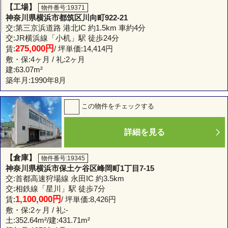
【工場】
物件番号:19371
神奈川県横浜市都筑区川向町922-21
交:第三京浜道路 港北IC 約1.5km 車約4分
交:JR横浜線「小机」駅 徒歩24分
275,000円
賃:
/ 坪単価:14,414円
敷・保:4ヶ月 / 礼:2ヶ月
建:
63.07m²
築年月:1990年8月
この物件をチェックする
詳細を見る
【倉庫】
物件番号:19345
神奈川県横浜市保土ケ谷区峰岡町1丁目7-15
交:首都高速狩場線 永田IC 約3.5km
交:相鉄線「星川」駅 徒歩7分
1,100,000円
賃:
/ 坪単価:8,426円
敷・保:2ヶ月 / 礼:-
土:
352.64m²
/建:
431.71m²