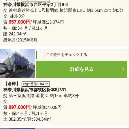
神奈川県横浜市西区平沼2丁目9-8
交:首都高速神奈川1号横羽線 横浜駅東口IC 約1.5km 車で約5分
交: 徒歩3分
957,000円
賃:
/ 坪単価:13,074円
敷・保:3ヶ月 / 礼:1ヶ月
建:
242.04m²
築年月:2015年6月
この物件をチェックする
詳細を見る
【倉庫】
物件番号:18472
神奈川県横浜市都筑区折本町331
交:第三京浜道路 港北IC 約1km 車約3分
交:
897,000円
賃:
/ 坪単価:7,008円
敷・保:4ヶ月 / 礼:1ヶ月
土:
382.35m²
/建:
384.34m²