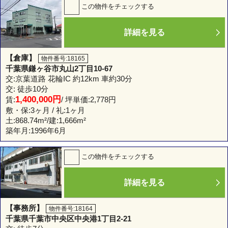
この物件をチェックする
詳細を見る
【倉庫】
物件番号:18165
千葉県鎌ヶ谷市丸山2丁目10-67
交:京葉道路 花輪IC 約12km 車約30分
交: 徒歩10分
1,400,000円
賃:
/ 坪単価:2,778円
敷・保:3ヶ月 / 礼:1ヶ月
土:
868.74m²
/建:
1,666m²
築年月:1996年6月
この物件をチェックする
詳細を見る
【事務所】
物件番号:18164
千葉県千葉市中央区中央港1丁目2-21