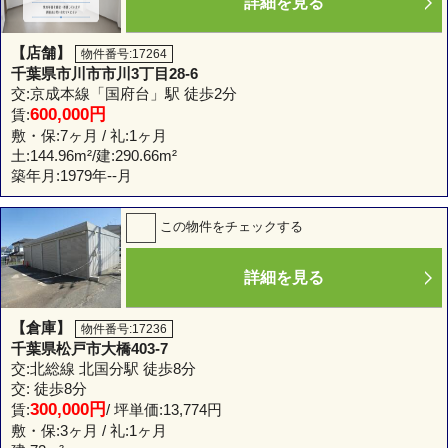
詳細を見る
【店舗】
物件番号:17264
千葉県市川市市川3丁目28-6
交:京成本線「国府台」駅 徒歩2分
600,000円
賃:
敷・保:7ヶ月 / 礼:1ヶ月
土:
144.96m²
/建:
290.66m²
築年月:1979年--月
この物件をチェックする
詳細を見る
【倉庫】
物件番号:17236
千葉県松戸市大橋403-7
交:北総線 北国分駅 徒歩8分
交: 徒歩8分
300,000円
賃:
/ 坪単価:13,774円
敷・保:3ヶ月 / 礼:1ヶ月