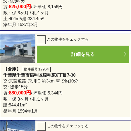
交: 徒歩7分
825,000円
賃:
/ 坪単価:8,156円
敷・保:6ヶ月 / 礼:1ヶ月
土:
404m²
/建:
334.4m²
築年月:1987年3月
この物件をチェックする
詳細を見る
【倉庫】
物件番号:17964
千葉県千葉市稲毛区稲毛東6丁目7-30
交:京葉道路 穴川IC 約3km 車で約10分
交: 徒歩15分
880,000円
賃:
/ 坪単価:5,344円
敷・保:3ヶ月 / 礼:1ヶ月
建:
544.41m²
築年月:1994年1月
この物件をチェックする