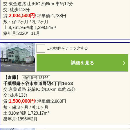
交:東金道路 山田IC 約6km 車約12分
交: 徒歩113分
2,004,500円
賃:
/ 坪単価:4,738円
敷・保:2ヶ月 / 礼:2ヶ月
土:
9,761.9m²
/建:
1,398.54m²
築年月:2020年11月
この物件をチェックする
詳細を見る
【倉庫】
物件番号:18166
千葉県鎌ヶ谷市東道野辺4丁目16-33
交:京葉道路 花輪IC 約10km 車約25分
交: 徒歩13分
1,500,000円
賃:
/ 坪単価:2,868円
敷・保:3ヶ月 / 礼:1ヶ月
土:
910m²
/建:
1,729.17m²
築年月:1996年2月