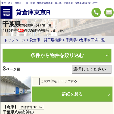
東京・埼玉・神奈川・千葉・茨城・群馬で賃貸倉庫・貸工場・売買倉庫・売買工場をお探しの方
貸倉庫東京R
千葉県
の貸倉庫・貸工場一覧
4330件中
130
件の物件が該当しました。
トップページ
貸倉庫・貸工場検索
千葉県の倉庫や工場一覧
条件から物件を絞り込む
3
ページ目
この物件をチェックする
詳細を見る
【倉庫】
物件番号:18167
千葉県八街市沖18