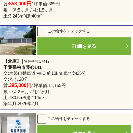
853,000円
賃:
/ 坪単価:869円
敷・保:5ヶ月 / 礼:1.5ヶ月
土:
3,243m²
/建:
40m²
この物件をチェックする
詳細を見る
【倉庫】
物件番号:17412
千葉県柏市藤心141
交:常磐自動車道 柏IC 約10km 車で約25分
交: 徒歩20分
385,000円
賃:
/ 坪単価:11,159円
敷・保:2ヶ月 / 礼:2ヶ月
土:
730.6m²
/建:
114m²
築年月:2026年7月
この物件をチェックする