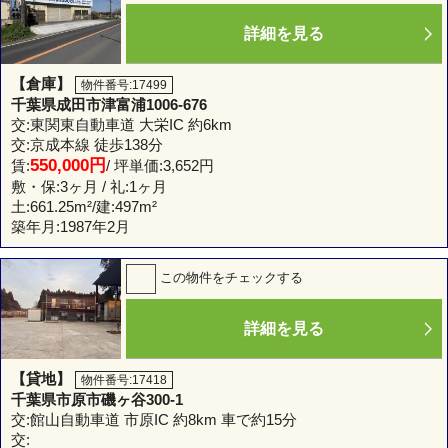
詳細を見る
【倉庫】
物件番号:17499
千葉県成田市津富浦1006-676
交:東関東自動車道 大栄IC 約6km
交:京成本線 徒歩138分
550,000円
賃:
/ 坪単価:3,652円
敷・保:3ヶ月 / 礼:1ヶ月
土:
661.25m²
/建:
497m²
築年月:1987年2月
この物件をチェックする
詳細を見る
【貸地】
物件番号:17418
千葉県市原市磯ヶ谷300-1
交:館山自動車道 市原IC 約8km 車で約15分
交: