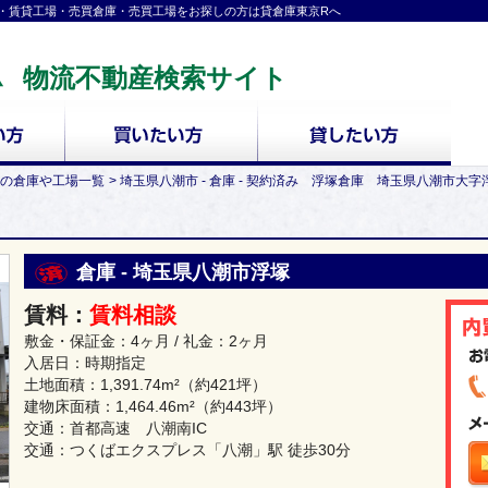
・賃貸工場・売買倉庫・売買工場をお探しの方は貸倉庫東京Rへ
物流不動産検索サイト
の倉庫や工場一覧
埼玉県八潮市 - 倉庫 - 契約済み 浮塚倉庫 埼玉県八潮市大字
倉庫 - 埼玉県八潮市浮塚
賃料：
賃料相談
敷金・保証金：4ヶ月 / 礼金：2ヶ月
入居日：時期指定
土地面積：
1,391.74m²
（約421坪）
建物床面積：
1,464.46m²
（約443坪）
交通：首都高速 八潮南IC
交通：つくばエクスプレス「八潮」駅 徒歩30分