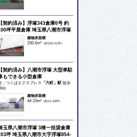
【契約済み】浮塚343倉庫6号 約
100坪平屋倉庫 埼玉県八潮市浮塚
建物床面積
330.6m²
（約100.01坪）
【契約済み】八潮市浮塚 大型車駐
車もできる小型倉庫
交：つくばエクスプレス
「六町」駅
徒歩
19分
建物床面積
44.23m²
（約13.38坪）
埼玉県八潮市浮塚 3棟一括貸倉庫
203坪 埼玉県八潮市大字浮塚854-