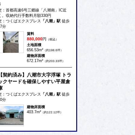
8
交：首都高速6号三郷線「八潮南」IC近
く。収納代行手数料月額330円
交：つくばエクスプレス
「八潮」駅
徒歩
27分
賃料
880,000
円
（税込）
土地面積
656.53m²
（約198.6坪）
建物床面積
672.17m²
（約203.33坪）
【契約済み】八潮市大字浮塚 トラ
ックヤードを確保しやすい平屋倉
庫
交：つくばエクスプレス
「八潮」駅
徒歩
30分
建物床面積
403.7m²
（約122.12坪）