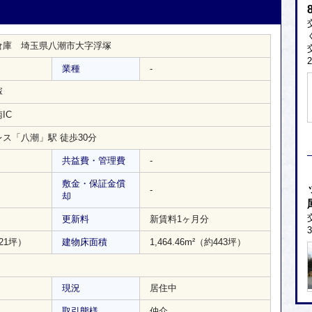
倉庫 埼玉県八潮市大字浮塚
業種
-
塚
IC
ス「八潮」駅 徒歩30分
共益費・管理費
-
敷金・保証金償
-
却
更新料
新賃料1ヶ月分
21坪）
建物床面積
1,464.46m²
（約443坪）
現況
居住中
取引態様
仲介