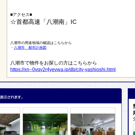
■アクセス■
☆首都高速「八潮南」IC
八潮市の用途地域の確認はこちらから
・
八潮市 都市計画図
八潮市で物件をお探しの方はこちらから
https://xn--0vqy2r4yevwa.jp/db/city-yashioshi.html