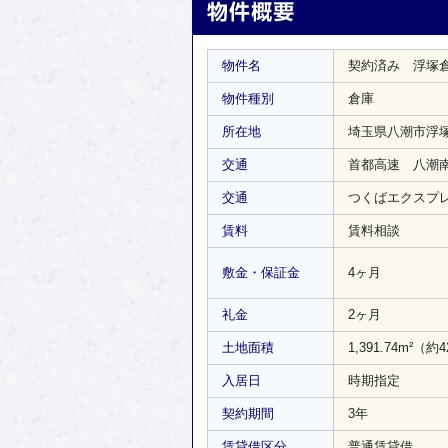
物件名
契約済み 浮塚
物件種別
倉庫
所在地
埼玉県八潮市浮
交通
首都高速 八潮南
交通
つくばエクスプレ
賃料
賃料相談
敷金・保証金
4ヶ月
礼金
2ヶ月
土地面積
1,391.74m²
（約4
入居日
時期指定
契約期間
3年
賃貸借区分
普通賃貸借