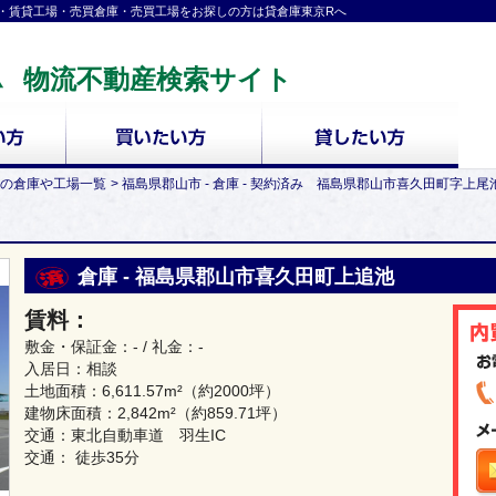
・賃貸工場・売買倉庫・売買工場をお探しの方は貸倉庫東京Rへ
物流不動産検索サイト
の倉庫や工場一覧
福島県郡山市 - 倉庫 - 契約済み 福島県郡山市喜久田町字上尾
倉庫 - 福島県郡山市喜久田町上追池
賃料：
敷金・保証金：- / 礼金：-
入居日：相談
土地面積：
6,611.57m²
（約2000坪）
建物床面積：
2,842m²
（約859.71坪）
交通：東北自動車道 羽生IC
交通： 徒歩35分