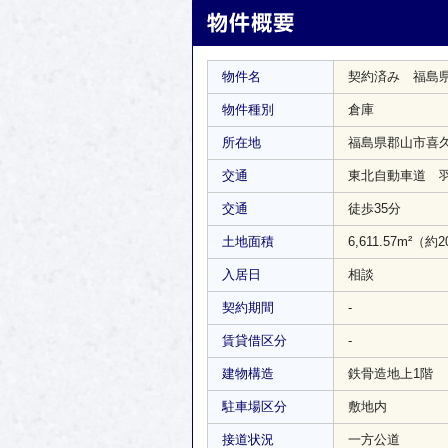
物件名
契約済み 福島
物件種別
倉庫
所在地
福島県郡山市喜
交通
東北自動車道 羽
交通
徒歩35分
土地面積
6,611.57m²
（約2
入居日
相談
契約期間
-
賃貸借区分
-
建物構造
鉄骨造地上1階
駐車場区分
敷地内
接道状況
一方公道