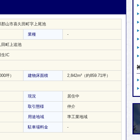
県郡山市喜久田町字上尾池
業種
-
久田町上追池
生IC
000坪）
建物床面積
2,842m²
（約859.71坪）
現況
居住中
取引態様
仲介
用途地域
準工業地域
駐車場料金
-