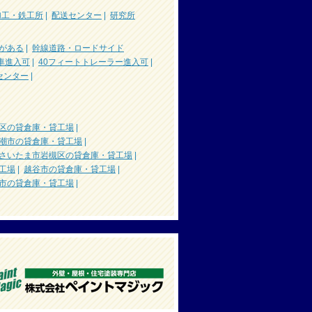
加工・鉄工所
|
配送センター
|
研究所
がある
|
幹線道路・ロードサイド
車進入可
|
40フィートトレーラー進入可
|
センター
|
区の貸倉庫・貸工場
|
潮市の貸倉庫・貸工場
|
さいたま市岩槻区の貸倉庫・貸工場
|
工場
|
越谷市の貸倉庫・貸工場
|
市の貸倉庫・貸工場
|