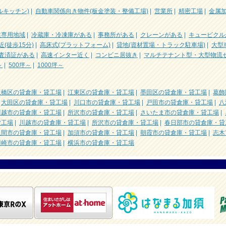
ルキッチン)
|
自動車関係向き物件(板金塗装・整備工場)
|
営業所
|
精密工場
|
金属
業専用地域
|
冷蔵庫・冷凍庫がある
|
事務所がある
|
クレーンがある
|
キュービクル
近(徒歩15分)
|
高床式(プラットフォーム)
|
貸地(資材置場・トラック駐車場)
|
大型
査済証がある
|
高速インター近く
|
コンビニ居抜き
|
マルチテナント型・大型物流
～
|
500坪～
|
1000坪～
板橋区の貸倉庫・貸工場
|
江東区の貸倉庫・貸工場
|
墨田区の貸倉庫・貸工場
|
葛飾
|
大田区の貸倉庫・貸工場
|
川口市の貸倉庫・貸工場
|
戸田市の貸倉庫・貸工場
|
八
川越市の貸倉庫・貸工場
|
所沢市の貸倉庫・貸工場
|
さいたま市の貸倉庫・貸工場
|
貸工場
|
川越市の貸倉庫・貸工場
|
所沢市の貸倉庫・貸工場
|
春日部市の貸倉庫・貸
入間市の貸倉庫・貸工場
|
加須市の貸倉庫・貸工場
|
朝霞市の貸倉庫・貸工場
|
志木
川崎市の貸倉庫・貸工場
|
横浜市の貸倉庫・貸工場