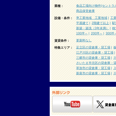
食品工場向け物件(セントラ
業種：
商品保管倉庫
準工業地域 工業地域
|
工
設備・条件：
平屋建て
|
2階建て以上
|
駅
新築・築浅（3年未満）
|
検
100坪～
|
200坪～
|
300坪
更新料なし
賃貸条件：
足立区の貸倉庫・貸工場
|
特集エリア：
江戸川区の貸倉庫・貸工場
三郷市の貸倉庫・貸工場
|
さいたま市北区の貸倉庫・
草加市の貸倉庫・貸工場
|
新座市の貸倉庫・貸工場
|