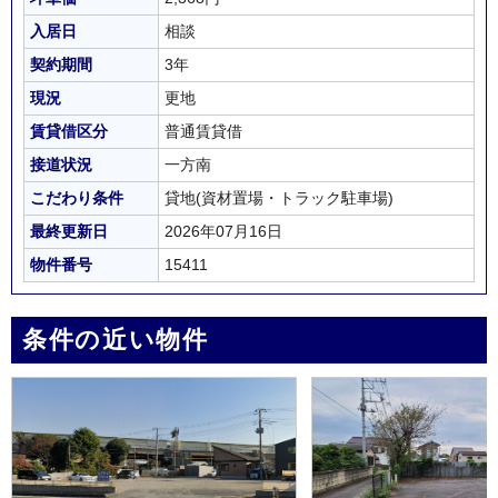
入居日
相談
契約期間
3年
現況
更地
賃貸借区分
普通賃貸借
接道状況
一方南
こだわり条件
貸地(資材置場・トラック駐車場)
最終更新日
2026年07月16日
物件番号
15411
条件の近い物件