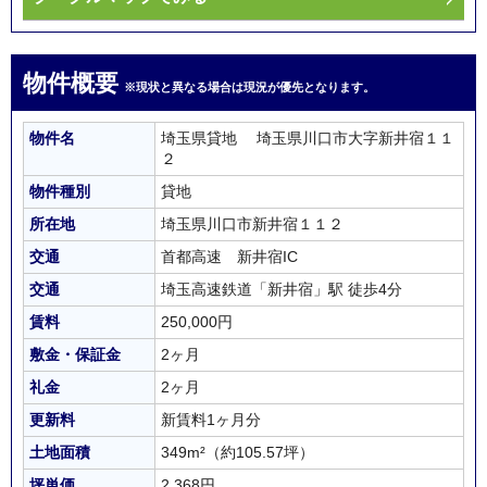
物件概要
※現状と異なる場合は現況が優先となります。
物件名
埼玉県貸地 埼玉県川口市大字新井宿１１
２
物件種別
貸地
所在地
埼玉県川口市新井宿１１２
交通
首都高速 新井宿IC
交通
埼玉高速鉄道「新井宿」駅 徒歩4分
賃料
250,000円
敷金・保証金
2ヶ月
礼金
2ヶ月
更新料
新賃料1ヶ月分
土地面積
349m²
（約105.57坪）
坪単価
2,368円