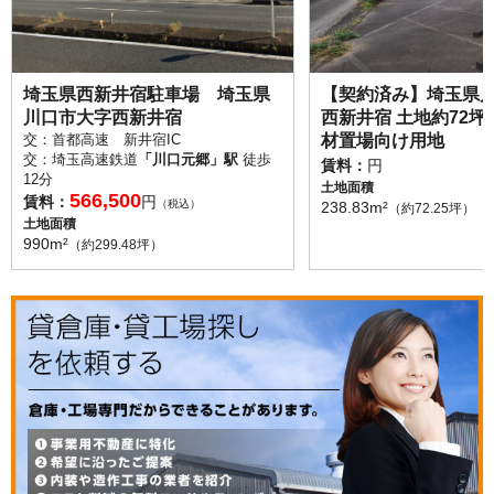
埼玉県西新井宿駐車場 埼玉県
【契約済み】埼玉県
川口市大字西新井宿
西新井宿 土地約72
交：首都高速 新井宿IC
材置場向け用地
交：埼玉高速鉄道
「川口元郷」駅
徒歩
賃料：
円
12分
土地面積
566,500
賃料：
円
（税込）
238.83m²
（約72.25坪）
土地面積
990m²
（約299.48坪）