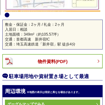
川口市新築 貸し倉庫
敷金・保証金：2ヶ月 / 礼金：2ヶ月
入居日：相談
土地面積：
349m²
（約105.57坪）
交通：首都高速 新井宿IC
交通：埼玉高速鉄道「新井宿」駅 徒歩4分
物件資料(PDF)
駐車場用地や資材置き場として最適
周辺環境
※地図の表示は現状と異なる場合があります。
グーグルマップでみる