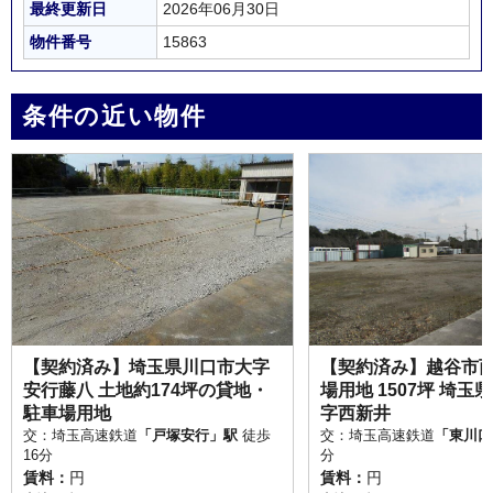
最終更新日
2026年06月30日
物件番号
15863
条件の近い物件
【契約済み】埼玉県川口市大字
【契約済み】越谷市西
安行藤八 土地約174坪の貸地・
場用地 1507坪 埼玉
駐車場用地
字西新井
交：埼玉高速鉄道
「戸塚安行」駅
徒歩
交：埼玉高速鉄道
「東川口
16分
分
賃料：
円
賃料：
円