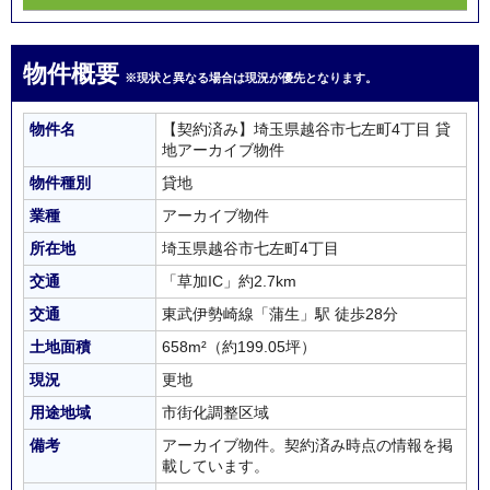
物件概要
※現状と異なる場合は現況が優先となります。
物件名
【契約済み】埼玉県越谷市七左町4丁目 貸
地アーカイブ物件
物件種別
貸地
業種
アーカイブ物件
所在地
埼玉県越谷市七左町4丁目
交通
「草加IC」約2.7km
交通
東武伊勢崎線「蒲生」駅 徒歩28分
土地面積
658m²
（約199.05坪）
現況
更地
用途地域
市街化調整区域
備考
アーカイブ物件。契約済み時点の情報を掲
載しています。