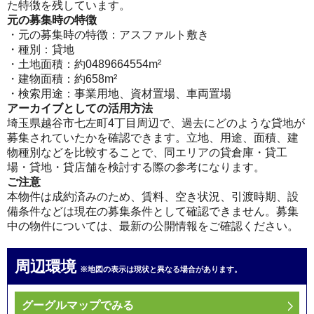
た特徴を残しています。
元の募集時の特徴
・元の募集時の特徴：アスファルト敷き
・種別：貸地
・土地面積：約0489664554m²
・建物面積：約658m²
・検索用途：事業用地、資材置場、車両置場
アーカイブとしての活用方法
埼玉県越谷市七左町4丁目周辺で、過去にどのような貸地が
募集されていたかを確認できます。立地、用途、面積、建
物種別などを比較することで、同エリアの貸倉庫・貸工
場・貸地・貸店舗を検討する際の参考になります。
ご注意
本物件は成約済みのため、賃料、空き状況、引渡時期、設
備条件などは現在の募集条件として確認できません。募集
中の物件については、最新の公開情報をご確認ください。
周辺環境
※地図の表示は現状と異なる場合があります。
グーグルマップでみる