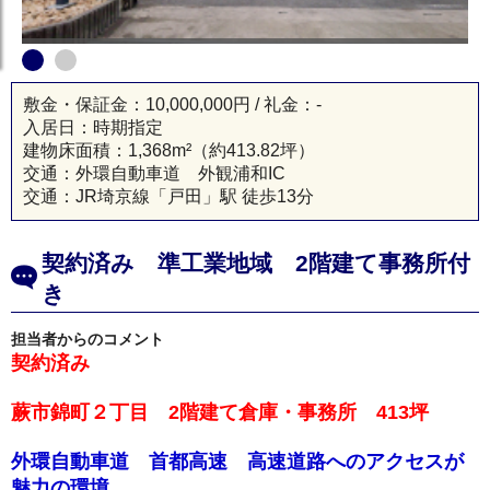
戸田市 貸倉庫
敷金・保証金：10,000,000円 / 礼金：-
入居日：時期指定
建物床面積：
1,368m²
（約413.82坪）
交通：外環自動車道 外観浦和IC
交通：JR埼京線「戸田」駅 徒歩13分
契約済み 準工業地域 2階建て事務所付
き
担当者からのコメント
契約済み
蕨市錦町２丁目 2階建て倉庫・事務所 413坪
外環自動車道 首都高速 高速道路へのアクセスが
魅力の環境