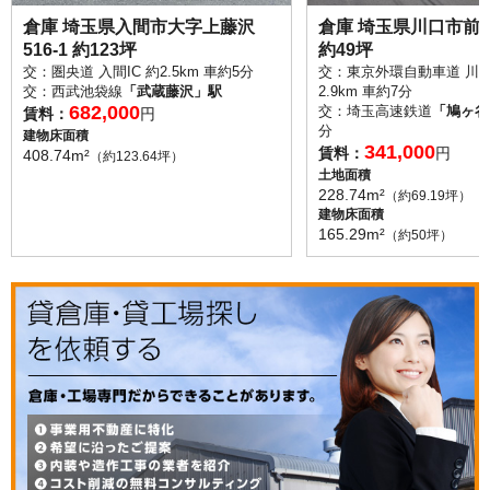
倉庫 埼玉県入間市大字上藤沢
倉庫 埼玉県川口市前上町
516-1 約123坪
約49坪
交：圏央道 入間IC 約2.5km 車約5分
交：東京外環自動車道 川口
交：西武池袋線
「武蔵藤沢」駅
2.9km 車約7分
682,000
交：埼玉高速鉄道
「鳩ヶ谷
賃料：
円
分
建物床面積
341,000
賃料：
円
408.74m²
（約123.64坪）
土地面積
228.74m²
（約69.19坪）
建物床面積
165.29m²
（約50坪）