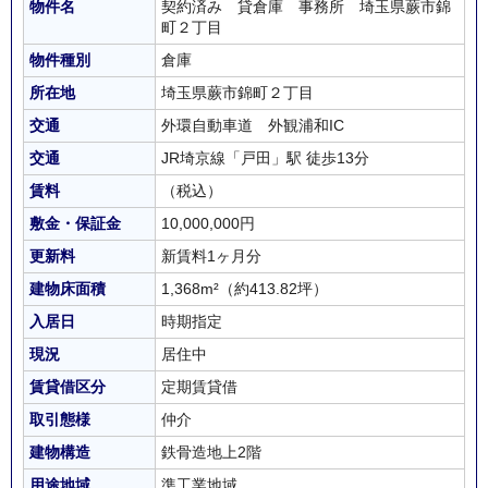
物件名
契約済み 貸倉庫 事務所 埼玉県蕨市錦
町２丁目
物件種別
倉庫
所在地
埼玉県蕨市錦町２丁目
交通
外環自動車道 外観浦和IC
交通
JR埼京線「戸田」駅 徒歩13分
賃料
（税込）
敷金・保証金
10,000,000円
更新料
新賃料1ヶ月分
建物床面積
1,368m²
（約413.82坪）
入居日
時期指定
現況
居住中
賃貸借区分
定期賃貸借
取引態様
仲介
建物構造
鉄骨造地上2階
用途地域
準工業地域