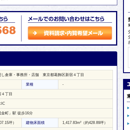
貸し倉庫・事務所・店舗 東京都葛飾区新宿４丁目
業種
-
宿４丁目
IC
金町」駅 徒歩16分
07.15坪）
建物床面積
1,417.83m²
（約428.89坪）