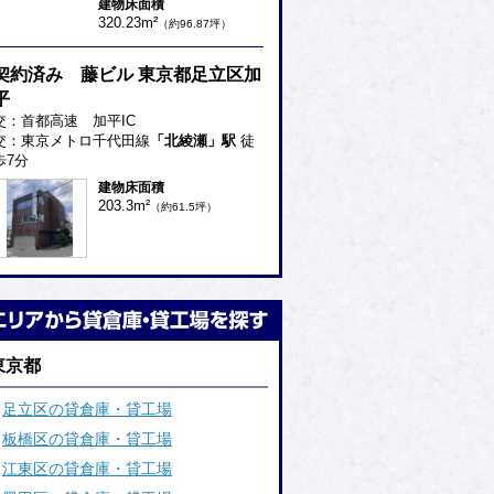
建物床面積
320.23m²
（約96.87坪）
契約済み 藤ビル 東京都足立区加
平
交：首都高速 加平IC
交：東京メトロ千代田線
「北綾瀬」駅
徒
歩7分
建物床面積
203.3m²
（約61.5坪）
東京都
足立区の貸倉庫・貸工場
板橋区の貸倉庫・貸工場
江東区の貸倉庫・貸工場