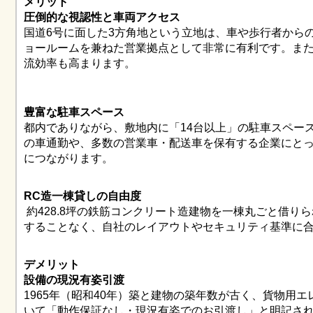
メリット
圧倒的な視認性と車両アクセス
国道6号に面した3方角地という立地は、車や歩行者から
ョールームを兼ねた営業拠点として非常に有利です。ま
流効率も高まります。
豊富な駐車スペース
都内でありながら、敷地内に「14台以上」の駐車スペー
の車通勤や、多数の営業車・配送車を保有する企業にと
につながります。
RC造一棟貸しの自由度
約428.8坪の鉄筋コンクリート造建物を一棟丸ごと借り
することなく、自社のレイアウトやセキュリティ基準に
デメリット
設備の現況有姿引渡
1965年（昭和40年）築と建物の築年数が古く、貨物用
いて「動作保証なし・現況有姿でのお引渡し」と明記さ