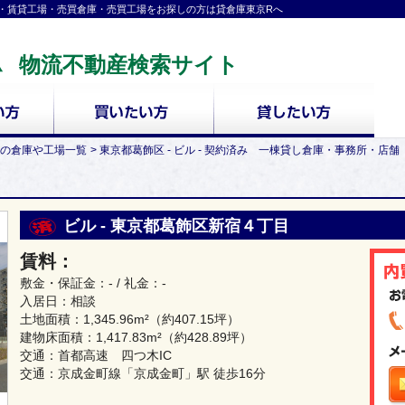
・賃貸工場・売買倉庫・売買工場をお探しの方は貸倉庫東京Rへ
物流不動産検索サイト
の倉庫や工場一覧
東京都葛飾区 - ビル - 契約済み 一棟貸し倉庫・事務所・店
ビル - 東京都葛飾区新宿４丁目
賃料：
敷金・保証金：- / 礼金：-
入居日：相談
土地面積：
1,345.96m²
（約407.15坪）
建物床面積：
1,417.83m²
（約428.89坪）
交通：首都高速 四つ木IC
交通：京成金町線「京成金町」駅 徒歩16分