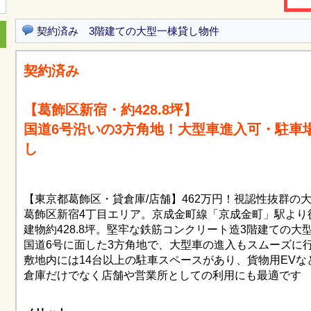
契約済み 3階建ての大型一棟貸し物件
契約済み
【葛飾区新宿・約428.8坪】
国道6号沿いの3方角地！大型車進入可・駐車場
し
【東京都葛飾区・貸倉庫/店舗】462万円！視認性抜群の大
葛飾区新宿4丁目エリア。京成金町線「京成金町」駅より
建物約428.8坪。堅牢な鉄筋コンクリート造3階建ての大
国道6号に面した3方角地で、大型車の進入もスムーズに行
敷地内には14台以上の駐車スペースがあり、貨物用EVな
倉庫だけでなく店舗や営業所としての利用にも最適です