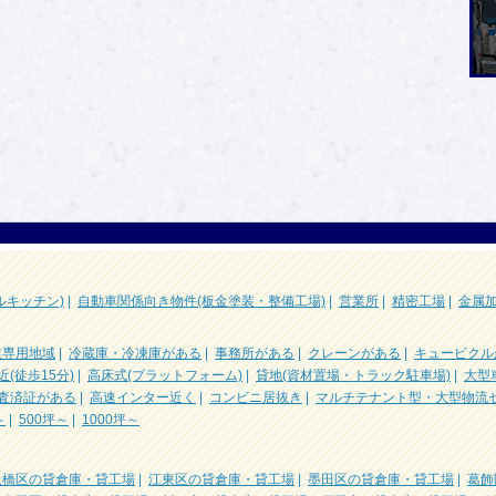
ルキッチン)
|
自動車関係向き物件(板金塗装・整備工場)
|
営業所
|
精密工場
|
金属
業専用地域
|
冷蔵庫・冷凍庫がある
|
事務所がある
|
クレーンがある
|
キュービクル
近(徒歩15分)
|
高床式(プラットフォーム)
|
貸地(資材置場・トラック駐車場)
|
大型
査済証がある
|
高速インター近く
|
コンビニ居抜き
|
マルチテナント型・大型物流
～
|
500坪～
|
1000坪～
板橋区の貸倉庫・貸工場
|
江東区の貸倉庫・貸工場
|
墨田区の貸倉庫・貸工場
|
葛飾