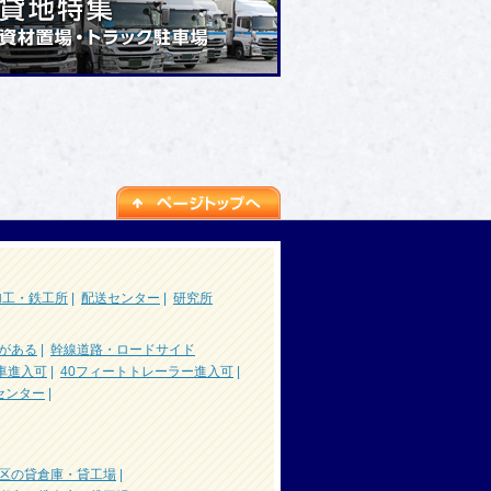
加工・鉄工所
|
配送センター
|
研究所
がある
|
幹線道路・ロードサイド
車進入可
|
40フィートトレーラー進入可
|
センター
|
区の貸倉庫・貸工場
|