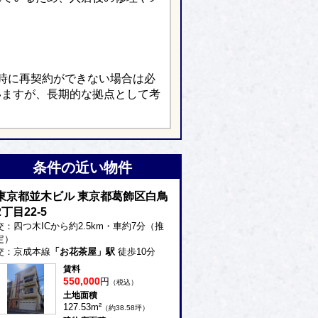
時に再契約ができない場合は必
いますが、長期的な拠点として考
条件の近い物件
東京都並木ビル 東京都葛飾区白鳥
2丁目22-5
交：四つ木ICから約2.5km・車約7分（推
定）
交：京成本線
「お花茶屋」駅
徒歩10分
賃料
550,000
円
（税込）
土地面積
127.53m²
（約38.58坪）