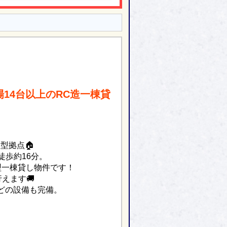
14台以上のRC造一棟貸
型拠点🏠
徒歩約16分。
型一棟貸し物件です！
えます🚚
どの設備も完備。