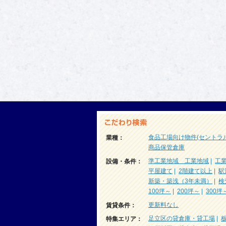
食品工場向け物件(セントラ
業種：
商品保管倉庫
準工業地域 工業地域
|
工
設備・条件：
平屋建て
|
2階建て以上
|
駅
新築・築浅（3年未満）
|
検
100坪～
|
200坪～
|
300坪
更新料なし
賃貸条件：
足立区の貸倉庫・貸工場
|
特集エリア：