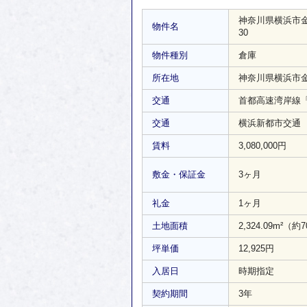
神奈川県横浜市金
物件名
30
物件種別
倉庫
所在地
神奈川県横浜市金沢
交通
首都高速湾岸線「幸
交通
横浜新都市交通 
賃料
3,080,000円
敷金・保証金
3ヶ月
礼金
1ヶ月
土地面積
2,324.09m²
（約7
坪単価
12,925円
入居日
時期指定
契約期間
3年