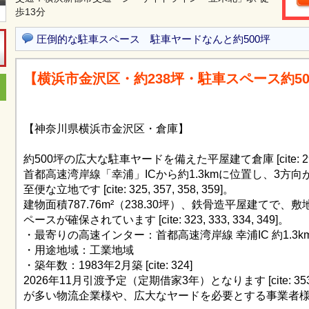
歩13分
圧倒的な駐車スペース 駐車ヤードなんと約500坪
【横浜市金沢区・約238坪・駐車スペース約5
【神奈川県横浜市金沢区・倉庫】
約500坪の広大な駐車ヤードを備えた平屋建て倉庫 [cite: 299, 33
首都高速湾岸線「幸浦」ICから約1.3kmに位置し、3方
至便な立地です [cite: 325, 357, 358, 359]。
建物面積787.76m²（238.30坪）、鉄骨造平屋建てで、
ペースが確保されています [cite: 323, 333, 334, 349]。
・最寄りの高速インター：首都高速湾岸線 幸浦IC 約1.3k
・用途地域：工業地域
・築年数：1983年2月築 [cite: 324]
2026年11月引渡予定（定期借家3年）となります [cite: 353
が多い物流企業様や、広大なヤードを必要とする事業者