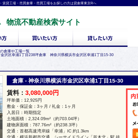
・賃貸工場・売買倉庫・売買工場をお探しの方は貸倉庫東京Rへ
物流不動産検索サイト
の倉庫や工場一覧
市金沢区幸浦1丁目238坪倉庫 神奈川県横浜市金沢区幸浦1丁目15-30
倉庫 - 神奈川県横浜市金沢区幸浦1丁目15-30
賃料：
3,080,000円
坪単価：12,925円
敷金・保証金：3ヶ月 / 礼金：1ヶ月
入居日：時期指定
土地面積：
2,324.09m²
（約703.04坪）
建物床面積：
787.76m²
（約238.3坪）
交通：首都高速湾岸線「幸浦」IC 約1.3km
交通：横浜新都市交通 シーサイドライン「並木北」駅 徒