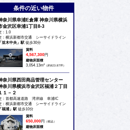
条件の近い物件
神奈川県幸浦E倉庫 神奈川県横浜
市金沢区幸浦1丁目8-3
交：1.0
交：横浜新都市交通 シーサイドライン
「並木中央」駅
徒歩30分
賃料
4,567,300
円
建物床面積
3,054.13m²
（約923.87坪）
神奈川県西田商品管理センター
神奈川県横浜市金沢区福浦２丁目
１１－２
交：首都高速道路 湾岸線 幸浦IC
交：横浜新都市交通 シーサイドライン
「福浦」駅
徒歩10分
賃料
650,000
円
（税込）
建物床面積