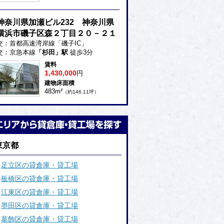
神奈川県加瀬ビル232 神奈川県
横浜市磯子区森２丁目２０－２１
交：首都高速湾岸線「磯子IC」
交：京急本線
「杉田」駅
徒歩3分
賃料
1,430,000
円
建物床面積
483m²
（約146.11坪）
東京都
足立区の貸倉庫・貸工場
板橋区の貸倉庫・貸工場
江東区の貸倉庫・貸工場
墨田区の貸倉庫・貸工場
葛飾区の貸倉庫・貸工場