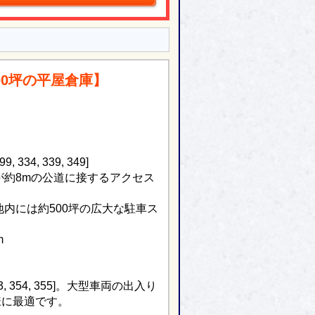
00坪の平屋倉庫】
4, 339, 349]
向が約8mの公道に接するアクセス
敷地内には約500坪の広大な駐車ス
m
, 354, 355]。大型車両の出入り
様に最適です。