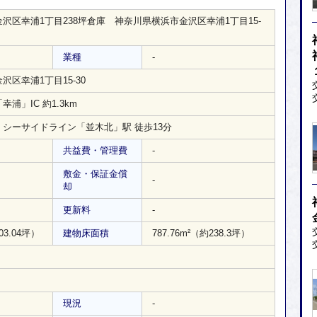
沢区幸浦1丁目238坪倉庫 神奈川県横浜市金沢区幸浦1丁目15-
業種
-
区幸浦1丁目15-30
浦」IC 約1.3km
シーサイドライン「並木北」駅 徒歩13分
共益費・管理費
-
敷金・保証金償
-
却
更新料
-
03.04坪）
建物床面積
787.76m²
（約238.3坪）
現況
-