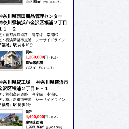
359.96m²
（約108.89坪）
神奈川県西田商品管理センター
神奈川県横浜市金沢区福浦２丁目
１１－２
交：首都高速道路 湾岸線 幸浦IC
交：横浜新都市交通 シーサイドライン
「福浦」駅
徒歩10分
賃料
1,260,000
円
（税込）
建物床面積
720m²
（約217.8坪）
神奈川県貸工場 神奈川県横浜市
金沢区福浦２丁目９－１
交：首都高速道路 湾岸線 幸浦IC
交：横浜新都市交通 シーサイドライン
「福浦」駅
徒歩4分
賃料
4,400,000
円
（税込）
建物床面積
1,998.36m²
（約604.5坪）