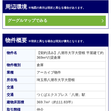
周辺環境
※地図の表示は現状と異なる場合があります。
グーグルマップでみる
物件概要
※現状と異なる場合は現況が優先となります。
物件名
【契約済み】八潮市大字大曽根 平屋建て約
369m²の貸倉庫
物件種別
倉庫
業種
アーカイブ物件
所在地
埼玉県八潮市大字大曽根
交通
交通
つくばエクスプレス「八潮」駅
建物床面積
369.7m²
（約111.83坪）
取引態様
仲介