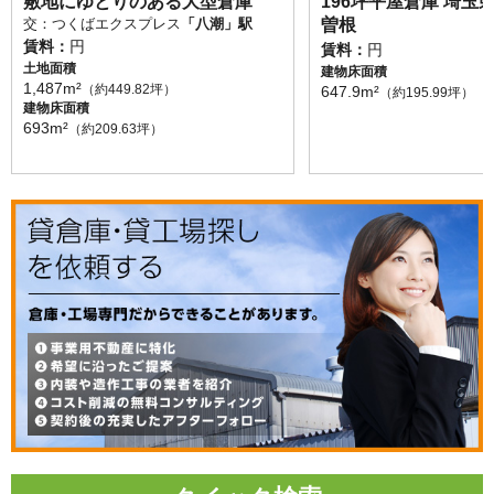
敷地にゆとりのある大型倉庫
196坪平屋倉庫 埼玉
交：つくばエクスプレス
「八潮」駅
曽根
賃料：
円
賃料：
円
土地面積
建物床面積
1,487m²
（約449.82坪）
647.9m²
（約195.99坪）
建物床面積
693m²
（約209.63坪）