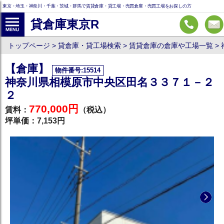
東京・埼玉・神奈川・千葉・茨城・群馬で賃貸倉庫・貸工場・売買倉庫・売買工場をお探しの方
貸倉庫東京R
トップページ
貸倉庫・貸工場検索
賃貸倉庫の倉庫や工場一覧
【倉庫】
物件番号:15514
神奈川県相模原市中央区田名３３７１－２
２
770,000円
賃料：
（税込）
坪単価：7,153円