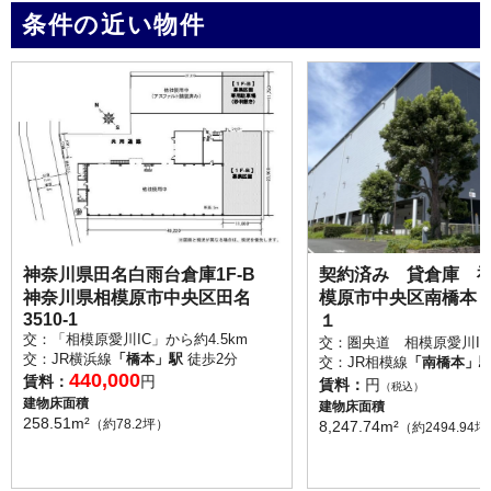
条件の近い物件
神奈川県田名白雨台倉庫1F-B
契約済み 貸倉庫 
神奈川県相模原市中央区田名
模原市中央区南橋本
3510-1
１
交：「相模原愛川IC」から約4.5km
交：圏央道 相模原愛川IC
交：JR横浜線
「橋本」駅
徒歩2分
交：JR相模線
「南橋本」
440,000
賃料：
円
賃料：
円
（税込）
建物床面積
建物床面積
258.51m²
（約78.2坪）
8,247.74m²
（約2494.94