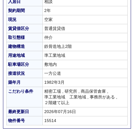
入居日
相談
契約期間
2年
現況
空家
賃貸借区分
普通賃貸借
取引態様
仲介
建物構造
鉄骨造地上2階
用途地域
準工業地域
駐車場区分
敷地内
接道状況
一方公道
築年月
1982年3月
こだわり条件
精密工場
,
研究所
,
商品保管倉庫
,
準工業地域 工業地域
,
事務所がある
,
２階建て以上
最終更新日
2026年07月16日
物件番号
15514