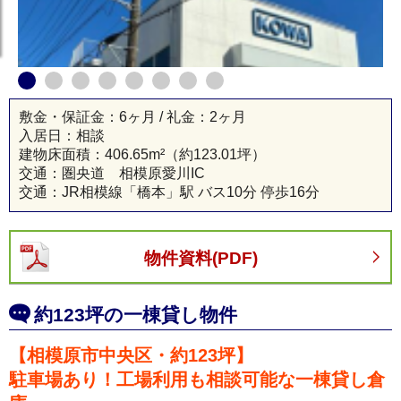
敷金・保証金：6ヶ月 / 礼金：2ヶ月
入居日：相談
建物床面積：
406.65m²
（約123.01坪）
交通：圏央道 相模原愛川IC
交通：JR相模線「橋本」駅 バス10分 停歩16分
物件資料(PDF)
約123坪の一棟貸し物件
貸倉庫 神奈川
【相模原市中央区・約123坪】
駐車場あり！工場利用も相談可能な一棟貸し倉