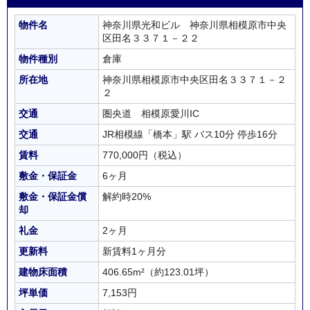
物件名
神奈川県光和ビル 神奈川県相模原市中央
区田名３３７１－２２
物件種別
倉庫
所在地
神奈川県相模原市中央区田名３３７１－２
２
交通
圏央道 相模原愛川IC
交通
JR相模線「橋本」駅 バス10分 停歩16分
賃料
770,000円（税込）
敷金・保証金
6ヶ月
敷金・保証金償
解約時20%
却
礼金
2ヶ月
更新料
新賃料1ヶ月分
建物床面積
406.65m²
（約123.01坪）
坪単価
7,153円