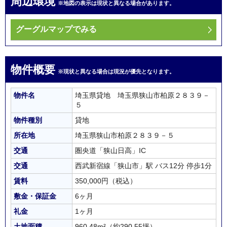
周辺環境
※地図の表示は現状と異なる場合があります。
グーグルマップでみる
物件概要
※現状と異なる場合は現況が優先となります。
物件名
埼玉県貸地 埼玉県狭山市柏原２８３９－
５
物件種別
貸地
所在地
埼玉県狭山市柏原２８３９－５
交通
圏央道「狭山日高」IC
交通
西武新宿線「狭山市」駅 バス12分 停歩1分
賃料
350,000円（税込）
敷金・保証金
6ヶ月
礼金
1ヶ月
土地面積
960.48m²
（約290.55坪）