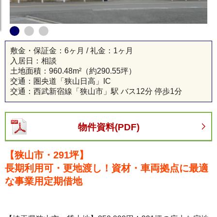
狭山市 貸地
敷金・保証金：6ヶ月 / 礼金：1ヶ月
入居日：相談
土地面積：
960.48m²
（約290.55坪）
交通：圏央道「狭山日高」IC
交通：西武新宿線「狭山市」駅 バス12分 停歩1分
物件資料(PDF)
【狭山市・291坪】
長期利用可・更地渡し！資材・車両拠点に最適
な事業用定期借地