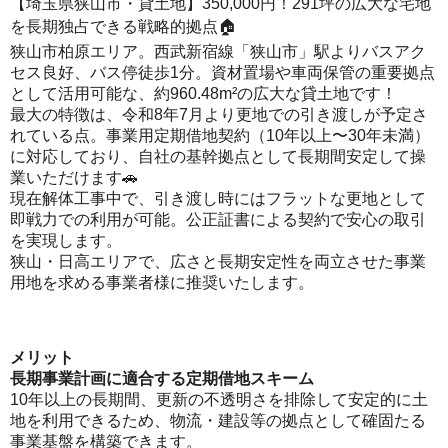
【埼玉県狭山市・貸土地】350,000円！291坪の広大な宅地
を長期独占できる戦略的拠点🏠
狭山市柏原エリア。西武新宿線「狭山市」駅よりバスアク
セス良好、バス停徒歩1分。資材置場や車両保管の重要拠点
として活用可能な、約960.48m²の広大な貸土地です！
最大の特徴は、令和8年7月より更地での引き渡しが予定さ
れている点。事業用定期借地契約（10年以上〜30年未満）
に対応しており、自社の基幹拠点として長期間安定して操
業いただけます🚗
現在解体工事中で、引き渡し時にはフラットな更地として
即戦力での利用が可能。公正証書による契約で安心の取引
を実現します。
狭山・日高エリアで、広さと長期安定性を両立させた事業
用地を求める事業者様に推奨いたします。
メリット
長期事業計画に適合する定期借地スキーム
10年以上の長期間、更新の不透明さを排除して安定的に土
地を利用できるため、物流・建設等の拠点として確固たる
事業基盤を構築できます。