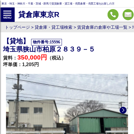
東京・埼玉・神奈川・千葉・茨城・群馬で賃貸倉庫・貸工場・売買倉庫・売買工場をお探しの方
貸倉庫東京R
トップページ
貸倉庫・貸工場検索
賃貸倉庫の倉庫や工場一覧
【貸地】
物件番号:15596
埼玉県狭山市柏原２８３９－５
350,000円
賃料：
（税込）
坪単価：1,205円