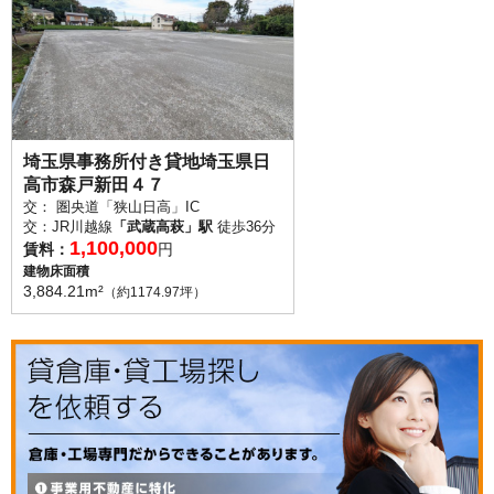
埼玉県事務所付き貸地埼玉県日
高市森戸新田４７
交： 圏央道「狭山日高」IC
交：JR川越線
「武蔵高萩」駅
徒歩36分
1,100,000
賃料：
円
建物床面積
3,884.21m²
（約1174.97坪）