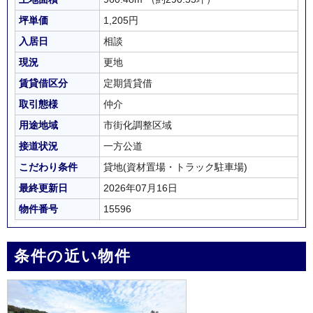
坪単価
1,205円
入居日
相談
現況
更地
賃貸借区分
定期賃貸借
取引態様
仲介
用途地域
市街化調整区域
接道状況
一方公道
こだわり条件
貸地(資材置場・トラック駐車場)
最終更新日
2026年07月16日
物件番号
15596
条件の近い物件