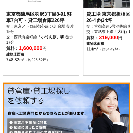
東京都練馬区羽沢3丁目8-91 駐
貸工場 東京都板橋区
車7台可・貸工場倉庫226坪
26-4 約34坪
交：東京メトロ副都心線 氷川台駅 徒歩
交：首都高速5号池袋線 板橋
15分
交：東武東上線
「大山」駅
319,000
交：西武有楽町線
「小竹向原」駅
徒歩
賃料：
円
17分
建物床面積
1,600,000
賃料：
円
114m²
（約34.49坪）
建物床面積
748.82m²
（約226.52坪）