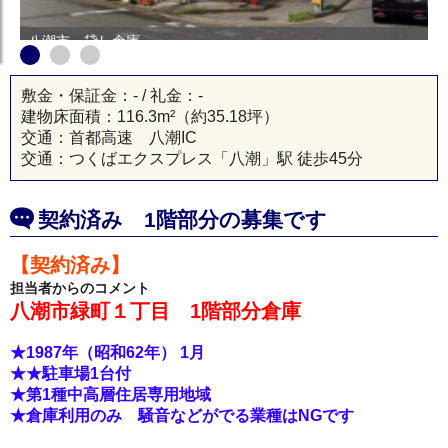
八潮市 貸し倉庫
敷金・保証金：- / 礼金：-
建物床面積：
116.3m²
（約35.18坪）
交通：首都高速 八潮IC
交通：つくばエクスプレス「八潮」駅 徒歩45分
契約済み 1階部分の募集です
【契約済み】
担当者からのコメント
八潮市緑町１丁目 1階部分倉庫
★1987年（昭和62年） 1月
★★駐車場1台付
★第1種中高層住居専用地域
★倉庫利用のみ 騒音などがでる業種はNGです