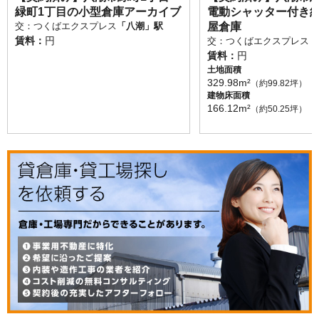
緑町1丁目の小型倉庫アーカイブ
電動シャッター付き約
交：つくばエクスプレス
「八潮」駅
屋倉庫
賃料：
円
交：つくばエクスプレス
「
賃料：
円
土地面積
329.98m²
（約99.82坪）
建物床面積
166.12m²
（約50.25坪）