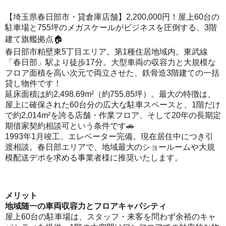
【埼玉県春日部市・貸倉庫店舗】2,200,000円！屋上60台の
駐車場と755坪のメガスケールがビジネスを圧倒する、3階
建て旗艦拠点🏠
春日部市粕壁東5丁目エリア。第1種住居地域内。東武線
「春日部」駅より徒歩17分。大型車両の収容力と大規模な
フロア面積を高い次元で両立させた、鉄骨造3階建ての一括
貸し物件です！
延床面積は約2,498.69m²（約755.85坪）。最大の特徴は、
屋上に確保された60台分の広大な駐車スペースと、1階だけ
で約2,014m²を誇る店舗・作業フロア、そして20年の長期定
期借家契約相談可という条件です🚗
1993年1月竣工、エレベーター完備。現在居住中につき引
渡相談。春日部エリアで、地域最大のショールームや大規
模配送デポを求める事業者様に推奨いたします。
メリット
地域随一の車両収容力とフロアキャパシティ
屋上60台の駐車場は、スタッフ・来客を問わず余裕のキャ