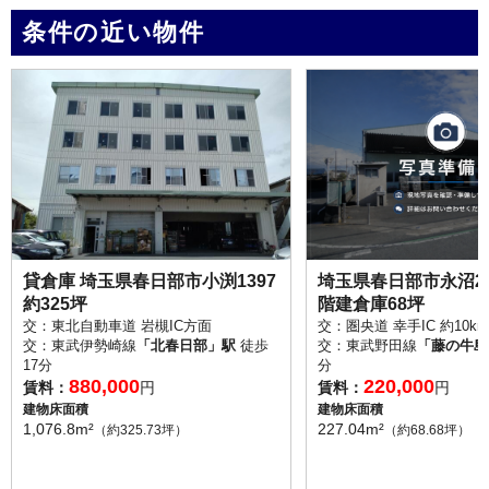
条件の近い物件
貸倉庫 埼玉県春日部市小渕1397
埼玉県春日部市永沼297
約325坪
階建倉庫68坪
交：東北自動車道 岩槻IC方面
交：圏央道 幸手IC 約10km
交：東武伊勢崎線
「北春日部」駅
徒歩
交：東武野田線
「藤の牛島
17分
分
880,000
220,000
賃料：
円
賃料：
円
建物床面積
建物床面積
1,076.8m²
227.04m²
（約325.73坪）
（約68.68坪）