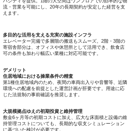
パシティを提供。1階の大空間はワンフロアでの効率的な物
流・営業を可能にし、20年の長期契約が安定した経営を支
えます。
多目的な活用を支える充実の施設インフラ
エレベーター完備で多層階の搬送もスムーズ。2階・3階の
寄宿舎部分は、オフィスや休憩所として活用でき、飲食店
可の条件も加わり幅広い業種に対応可能です。
デメリット
住居地域における操業条件の精査
第1種住居地域内のため、夜間の車両出入りや音響等、近隣
環境への配慮を前提とした運営計画が肝要です。用途に応
じた法規制の事前確認を推奨します。
大規模拠点ゆえの初期投資と維持管理
敷金6ヶ月等の初期コストに加え、広大な床面積と設備の維
持管理コストについても、長期的な収支シミュレーション
に基づいた検討が必要です。