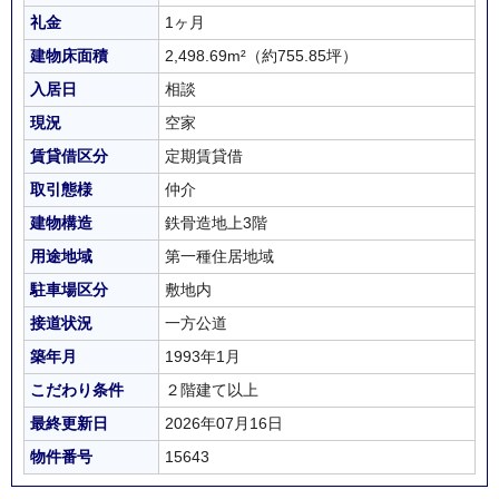
礼金
1ヶ月
建物床面積
2,498.69m²
（約755.85坪）
入居日
相談
現況
空家
賃貸借区分
定期賃貸借
取引態様
仲介
建物構造
鉄骨造地上3階
用途地域
第一種住居地域
駐車場区分
敷地内
接道状況
一方公道
築年月
1993年1月
こだわり条件
２階建て以上
最終更新日
2026年07月16日
物件番号
15643