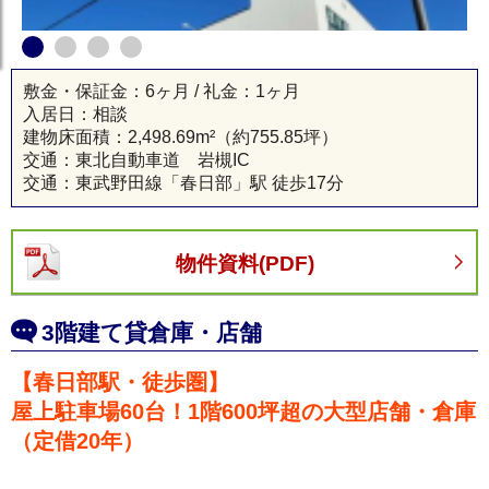
敷金・保証金：6ヶ月 / 礼金：1ヶ月
入居日：相談
建物床面積：
2,498.69m²
（約755.85坪）
交通：東北自動車道 岩槻IC
交通：東武野田線「春日部」駅 徒歩17分
物件資料(PDF)
3階建て貸倉庫・店舗
春日部市 貸倉庫
【春日部駅・徒歩圏】
屋上駐車場60台！1階600坪超の大型店舗・倉庫
（定借20年）