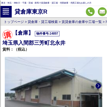
東京・埼玉・神奈川・千葉・茨城・群馬で賃貸倉庫・貸工場・売買倉庫・売買工場をお探しの方
貸倉庫東京R
トップページ
貸倉庫・貸工場検索
賃貸倉庫の倉庫や工場一覧
【倉庫】
物件番号:14897
埼玉県入間郡三芳町北永井
賃料：
（税込）