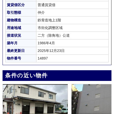
賃貸借区分
普通賃貸借
取引態様
仲介
建物構造
鉄骨造地上1階
用途地域
市街化調整区域
接道状況
二方（除角地）公道
築年月
1986年4月
最終更新日
2025年12月23日
物件番号
14897
条件の近い物件