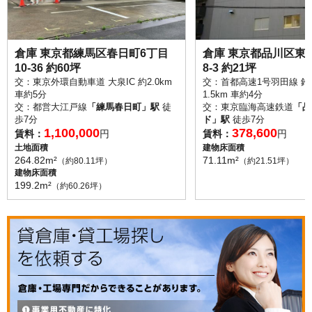
倉庫 東京都練馬区春日町6丁目
倉庫 東京都品川区東
10-36 約60坪
8-3 約21坪
交：東京外環自動車道 大泉IC 約2.0km
交：首都高速1号羽田線 鈴ヶ
車約5分
1.5km 車約4分
交：都営大江戸線
「練馬春日町」駅
徒
交：東京臨海高速鉄道
「品
歩7分
ド」駅
徒歩7分
1,100,000
378,600
賃料：
円
賃料：
円
土地面積
建物床面積
264.82m²
71.11m²
（約80.11坪）
（約21.51坪）
建物床面積
199.2m²
（約60.26坪）