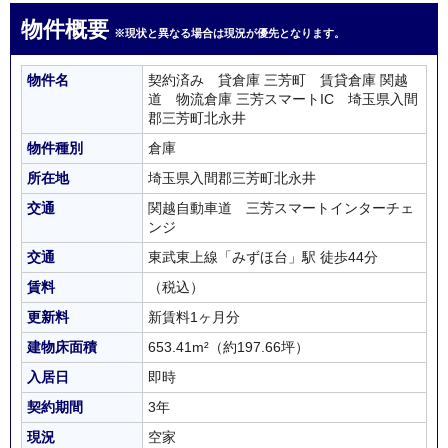
物件概要
※現状と異なる場合は現況が優先となります。
物件名
契約済み 貸倉庫 三芳町 賃貸倉庫 関越
道 物流倉庫 三芳スマートIC 埼玉県入間
郡三芳町北永井
物件種別
倉庫
所在地
埼玉県入間郡三芳町北永井
交通
関越自動車道 三芳スマートインターチェ
ンジ
交通
東武東上線「みずほ台」駅 徒歩44分
賃料
（税込）
更新料
新賃料1ヶ月分
建物床面積
653.41m²
（約197.66坪）
入居日
即時
契約期間
3年
現況
空家