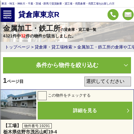
東京・埼玉・神奈川・千葉・茨城・群馬で賃貸倉庫・貸工場・売買倉庫・売買工場をお探しの方
貸倉庫東京R
金属加工・鉄工所
の貸倉庫・貸工場一覧
4321件中
32
件の物件が該当しました。
トップページ
貸倉庫・貸工場検索
金属加工・鉄工所の倉庫や工
条件から物件を絞り込む
1
ページ目
この物件をチェックする
詳細を見る
【工場】
物件番号:19291
栃木県佐野市茂呂山町19-4