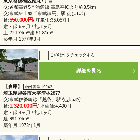
東京都板橋区徳丸3丁目
交:首都高速5号池袋線 高島平ICより約3.5km
交:東武東上線「東武練馬」駅 徒歩10分
550,000円
賃:
/ 坪単価:35,057円
敷・保:6ヶ月 / 礼:1ヶ月
土:
274.74m²
/建:
51.81m²
築年月:1977年3月
この物件をチェックする
詳細を見る
【倉庫】
物件番号:19043
埼玉県越谷市大字増林2877
交:東武伊勢崎線「越谷」駅 徒歩53分
1,320,000円
賃:
/ 坪単価:4,400円
敷・保:4ヶ月 / 礼:1ヶ月
建:
991.74m²
築年月:1973年1月