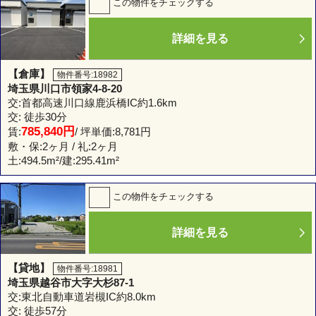
この物件をチェックする
詳細を見る
【倉庫】
物件番号:18982
埼玉県川口市領家4-8-20
交:首都高速川口線鹿浜橋IC約1.6km
交: 徒歩30分
785,840円
賃:
/ 坪単価:8,781円
敷・保:2ヶ月 / 礼:2ヶ月
土:
494.5m²
/建:
295.41m²
この物件をチェックする
詳細を見る
【貸地】
物件番号:18981
埼玉県越谷市大字大杉87-1
交:東北自動車道岩槻IC約8.0km
交: 徒歩57分