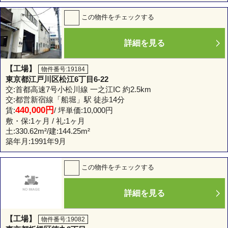
この物件をチェックする
詳細を見る
【工場】
物件番号:19184
東京都江戸川区松江6丁目6-22
交:首都高速7号小松川線 一之江IC 約2.5km
交:都営新宿線「船堀」駅 徒歩14分
440,000円
賃:
/ 坪単価:10,000円
敷・保:1ヶ月 / 礼:1ヶ月
土:
330.62m²
/建:
144.25m²
築年月:1991年9月
この物件をチェックする
詳細を見る
【工場】
物件番号:19082