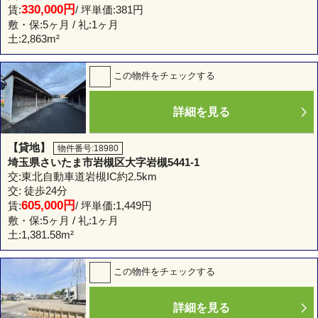
330,000円
賃:
/ 坪単価:381円
敷・保:5ヶ月 / 礼:1ヶ月
土:
2,863m²
この物件をチェックする
詳細を見る
【貸地】
物件番号:18980
埼玉県さいたま市岩槻区大字岩槻5441-1
交:東北自動車道岩槻IC約2.5km
交: 徒歩24分
605,000円
賃:
/ 坪単価:1,449円
敷・保:5ヶ月 / 礼:1ヶ月
土:
1,381.58m²
この物件をチェックする
詳細を見る