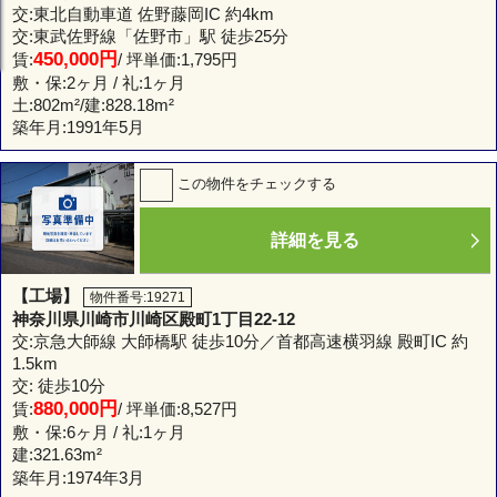
交:東北自動車道 佐野藤岡IC 約4km
交:東武佐野線「佐野市」駅 徒歩25分
450,000円
賃:
/ 坪単価:1,795円
敷・保:2ヶ月 / 礼:1ヶ月
土:
802m²
/建:
828.18m²
築年月:1991年5月
この物件をチェックする
詳細を見る
【工場】
物件番号:19271
神奈川県川崎市川崎区殿町1丁目22-12
交:京急大師線 大師橋駅 徒歩10分／首都高速横羽線 殿町IC 約
1.5km
交: 徒歩10分
880,000円
賃:
/ 坪単価:8,527円
敷・保:6ヶ月 / 礼:1ヶ月
建:
321.63m²
築年月:1974年3月