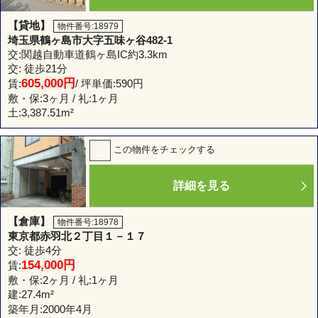
【貸地】
物件番号:18979
埼玉県鶴ヶ島市大字五味ヶ谷482-1
交:関越自動車道鶴ヶ島IC約3.3km
交: 徒歩21分
605,000円
賃:
/ 坪単価:590円
敷・保:3ヶ月 / 礼:1ヶ月
土:
3,387.51m²
この物件をチェックする
詳細を見る
【倉庫】
物件番号:18978
東京都赤羽北２丁目１－１７
交: 徒歩4分
154,000円
賃:
敷・保:2ヶ月 / 礼:1ヶ月
建:
27.4m²
築年月:2000年4月