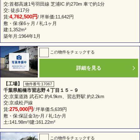
交:首都高速1号羽田線 芝浦IC 約270m 車で約1分
交: 徒歩17分
4,762,500円
賃:
/ 坪単価:11,642円
敷・保:保6ヶ月 / 礼:1ヶ月
建:
1,352m²
築年月:1964年1月
この物件をチェックする
詳細を見る
【工場】
物件番号:17067
千葉県船橋市習志野４丁目１５－９
交:京葉道路 武石IC 約4.9km、習志野駅 約2.2km
交:京成松戸線
275,000円
賃:
/ 坪単価:5,639円
敷・保:保証金3か月 / 礼:1か月
土:
141.98m²
/建:
161.22m²
この物件をチェックする