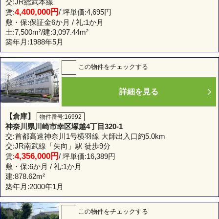
交:JR総武本線
4,400,000円
賃:
/ 坪単価:4,695円
敷・保:保証金6か月 / 礼:1か月
土:
7,500m²
/建:
3,097.44m²
築年月:1988年5月
この物件をチェックする
詳細を見る
【倉庫】
物件番号:16992
神奈川県川崎市幸区塚越4丁目320-1
交:首都高速神奈川1号横羽線 大師出入口約5.0km
交:JR南武線「矢向」駅 徒歩9分
4,356,000円
賃:
/ 坪単価:16,389円
敷・保:6か月 / 礼:1か月
建:
878.62m²
築年月:2000年1月
この物件をチェックする