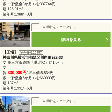
敷・保:敷金3か月 / 礼:337744円
建:
126.91m²
築年月:1988年3月
この物件をチェックする
詳細を見る
【工場】
物件番号:16987
神奈川県横浜市都筑区川向町922-33
交:第三京浜道路「港北IC」約1.0km
交:
330,000円
賃:
/ 坪単価:5,834円
敷・保:敷金5か月 / 礼:660000円
建:
187m²
築年月:1991年6月
この物件をチェックする