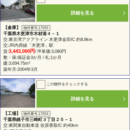
詳細を見る
【倉庫】
物件番号:17055
千葉県木更津市木材港４－１
交:東京湾アクアライン 木更津金田IC 約8.8km
交:JR内房線「木更津」駅
3,443,000円
賃:
/ 坪単価:3,080円
敷・保:保証金3か月 / 礼:1か月
建:
3,694.75m²
築年月:2004年3月
この物件をチェックする
詳細を見る
【工場】
物件番号:17054
千葉県銚子市三崎町３丁目２５－１
交:東関東自動車道 佐原香取IC 約40km