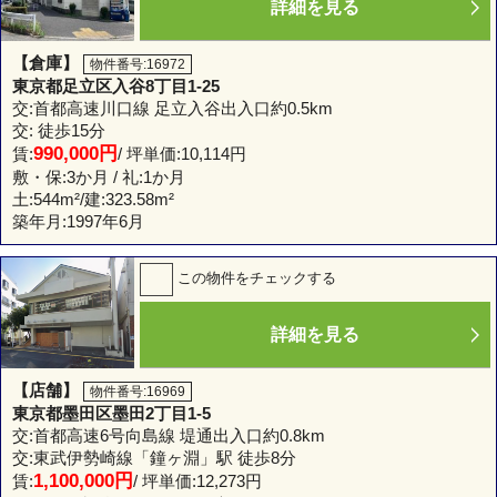
詳細を見る
【倉庫】
物件番号:16972
東京都足立区入谷8丁目1-25
交:首都高速川口線 足立入谷出入口約0.5km
交: 徒歩15分
990,000円
賃:
/ 坪単価:10,114円
敷・保:3か月 / 礼:1か月
土:
544m²
/建:
323.58m²
築年月:1997年6月
この物件をチェックする
詳細を見る
【店舗】
物件番号:16969
東京都墨田区墨田2丁目1-5
交:首都高速6号向島線 堤通出入口約0.8km
交:東武伊勢崎線「鐘ヶ淵」駅 徒歩8分
1,100,000円
賃:
/ 坪単価:12,273円