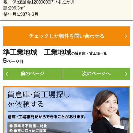
敷・保:保証金12000000円 / 礼:1か月
建:
296.3m²
築年月:1987年3月
チェックした物件を問い合わせる
準工業地域 工業地域
の貸倉庫・貸工場一覧
5
ページ目
前のページ
次のページへ