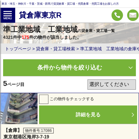
東京・埼玉・神奈川・千葉・茨城・群馬で賃貸倉庫・貸工場・売買倉庫・売買工場をお探しの方
貸倉庫東京R
準工業地域 工業地域
の貸倉庫・貸工場一覧
4321件中
175
件の物件が該当しました。
トップページ
貸倉庫・貸工場検索
準工業地域 工業地域の倉庫
条件から物件を絞り込む
5
ページ目
この物件をチェックする
詳細を見る
【倉庫】
物件番号:17086
東京都港区海岸3-7-19