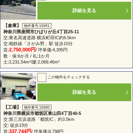
詳細を見る
【倉庫】
物件番号:16991
神奈川県座間市ひばりが丘4丁目25-11
交:東名高速道路 横浜町田IC約6.5km
交:相鉄線「さがみ野」駅 徒歩10分
2,750,000円
賃:
/ 坪単価:4,395円
敷・保:6か月 / 礼:1か月
土:
2,231.54m²
/建:
2,068.46m²
この物件をチェックする
詳細を見る
【工場】
物件番号:16990
神奈川県横浜市都筑区東山田4丁目40-5
交:第三京浜道路「都筑IC」約3.5km
交: 徒歩19分
337,744円
賃:
/ 坪単価:8,798円