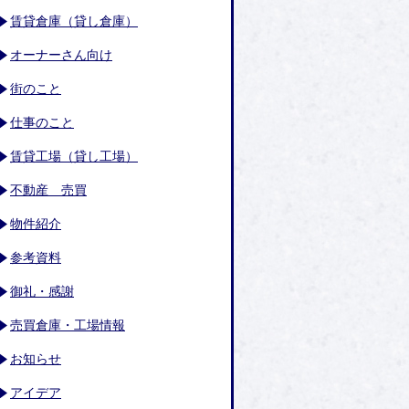
賃貸倉庫（貸し倉庫）
オーナーさん向け
街のこと
仕事のこと
賃貸工場（貸し工場）
不動産 売買
物件紹介
参考資料
御礼・感謝
売買倉庫・工場情報
お知らせ
アイデア