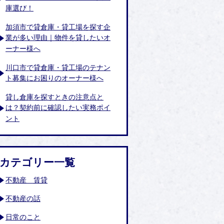
庫選び！
加須市で貸倉庫・貸工場を探す企
業が多い理由｜物件を貸したいオ
ーナー様へ
川口市で貸倉庫・貸工場のテナン
ト募集にお困りのオーナー様へ
貸し倉庫を探すときの注意点と
は？契約前に確認したい実務ポイ
ント
カテゴリー一覧
不動産 賃貸
不動産の話
日常のこと