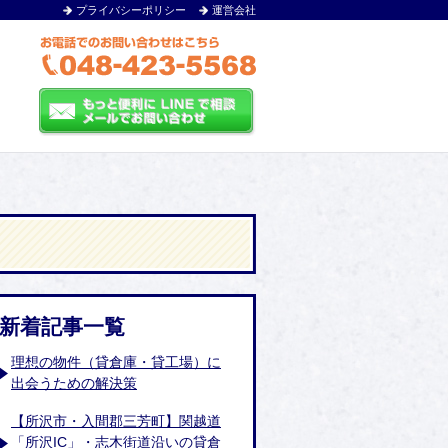
プライバシーポリシー
運営会社
新着記事一覧
理想の物件（貸倉庫・貸工場）に
出会うための解決策
【所沢市・入間郡三芳町】関越道
「所沢IC」・志木街道沿いの貸倉