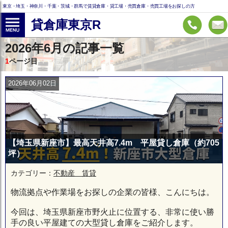
東京・埼玉・神奈川・千葉・茨城・群馬で賃貸倉庫・貸工場・売買倉庫・売買工場をお探しの方
貸倉庫東京R
2026年6月の記事一覧
1
ページ目
2026年06月02日
【埼玉県新座市】最高天井高7.4m 平屋貸し倉庫（約705
坪）
カテゴリー：
不動産 賃貸
物流拠点や作業場をお探しの企業の皆様、こんにちは。
今回は、埼玉県新座市野火止に位置する、非常に使い勝
手の良い平屋建ての大型貸し倉庫をご紹介します。