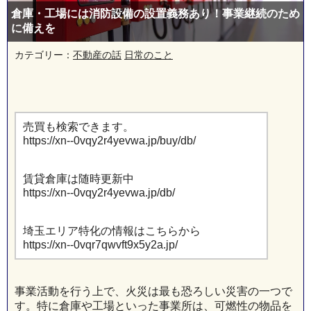
倉庫・工場には消防設備の設置義務あり！事業継続のため
に備えを
カテゴリー：
不動産の話
日常のこと
売買も検索できます。
https://xn--0vqy2r4yevwa.jp/buy/db/
賃貸倉庫は随時更新中
https://xn--0vqy2r4yevwa.jp/db/
埼玉エリア特化の情報はこちらから
https://xn--0vqr7qwvft9x5y2a.jp/
事業活動を行う上で、火災は最も恐ろしい災害の一つで
す。特に倉庫や工場といった事業所は、可燃性の物品を