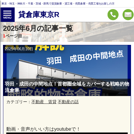
東京・埼玉・神奈川・千葉・茨城・群馬で賃貸倉庫・貸工場・売買倉庫・売買工場をお探しの方
貸倉庫東京R
2025年6月の記事一覧
1
ページ目
2025年06月10日
羽田・成田の中間地点！首都圏全域をカバーする戦略的物
流倉庫
カテゴリー：
不動産 賃貸
不動産の話
動画・音声がいい方はyoutubeで！