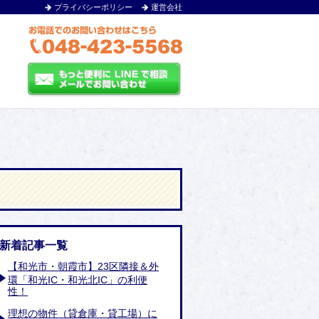
プライバシーポリシー
運営会社
新着記事一覧
【和光市・朝霞市】23区隣接＆外
環「和光IC・和光北IC」の利便
性！
理想の物件（貸倉庫・貸工場）に