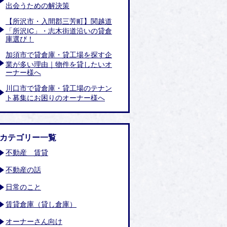
出会うための解決策
【所沢市・入間郡三芳町】関越道
「所沢IC」・志木街道沿いの貸倉
庫選び！
加須市で貸倉庫・貸工場を探す企
業が多い理由｜物件を貸したいオ
ーナー様へ
川口市で貸倉庫・貸工場のテナン
ト募集にお困りのオーナー様へ
カテゴリー一覧
不動産 賃貸
不動産の話
日常のこと
賃貸倉庫（貸し倉庫）
オーナーさん向け