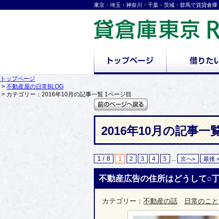
東京・埼玉・神奈川・千葉・茨城・群馬で賃貸倉庫
トップページ
>
不動産屋の日常BLOG
> カテゴリー：2016年10月の記事一覧 1ページ目
2016年10月の記事一
1 / 8
1
2
3
4
5
...
次へ»
最後 
不動産広告の住所はどうして○
カテゴリー：
不動産の話
日常のこと