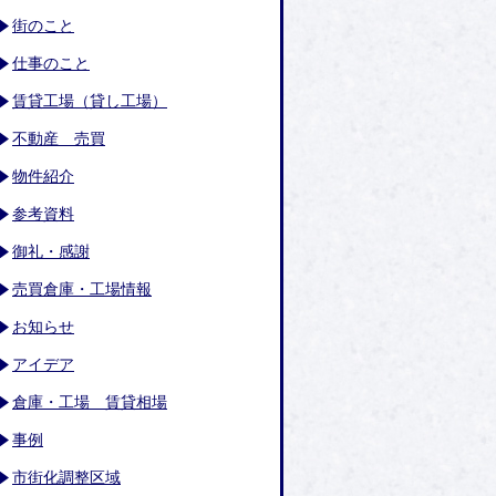
街のこと
仕事のこと
賃貸工場（貸し工場）
不動産 売買
物件紹介
参考資料
御礼・感謝
売買倉庫・工場情報
お知らせ
アイデア
倉庫・工場 賃貸相場
事例
市街化調整区域