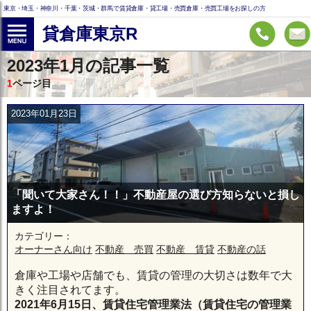
東京・埼玉・神奈川・千葉・茨城・群馬で賃貸倉庫・貸工場・売買倉庫・売買工場をお探しの方
貸倉庫東京R
2023年1月の記事一覧
1
ページ目
2023年01月23日
「聞いて大家さん！！」不動産屋の選び方知らないと損し
ますよ！
カテゴリー：
オーナーさん向け
不動産 売買
不動産 賃貸
不動産の話
倉庫や工場や店舗でも、賃貸の管理の大切さは数年で大
きく注目されてます。
2021年6月15日、賃貸住宅管理業法（賃貸住宅の管理業