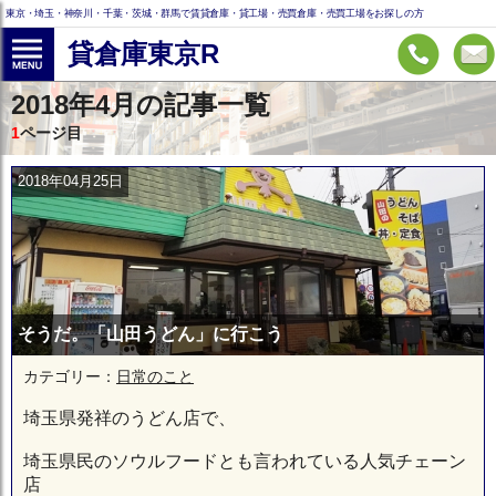
東京・埼玉・神奈川・千葉・茨城・群馬で賃貸倉庫・貸工場・売買倉庫・売買工場をお探しの方
貸倉庫東京R
2018年4月の記事一覧
1
ページ目
2018年04月25日
そうだ。「山田うどん」に行こう
カテゴリー：
日常のこと
埼玉県発祥のうどん店で、
埼玉県民のソウルフードとも言われている人気チェーン
店