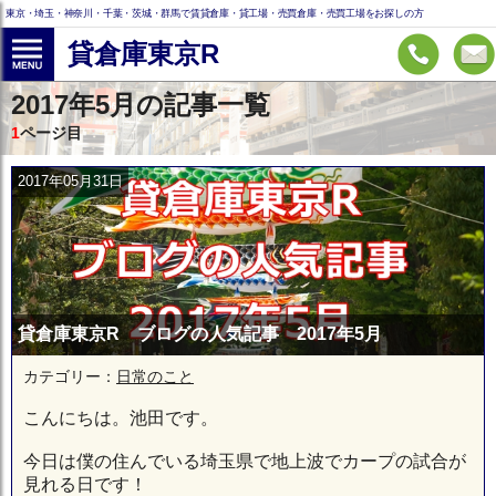
東京・埼玉・神奈川・千葉・茨城・群馬で賃貸倉庫・貸工場・売買倉庫・売買工場をお探しの方
貸倉庫東京R
2017年5月の記事一覧
1
ページ目
2017年05月31日
貸倉庫東京R ブログの人気記事 2017年5月
カテゴリー：
日常のこと
こんにちは。池田です。
今日は僕の住んでいる埼玉県で地上波でカープの試合が
見れる日です！