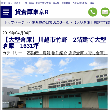
東京・埼玉・神奈川・千葉・茨城・群馬で賃貸倉庫・貸工場・売買倉庫・売買工場をお探しの方
貸倉庫東京R
トップページ
不動産屋の日常BLOG一覧
【大型倉庫】川越市竹野
2019年04月04日
【大型倉庫】川越市竹野 2階建て大型
倉庫 1631坪
カテゴリー：
不動産 賃貸
物件紹介
賃貸倉庫（貸し倉庫）