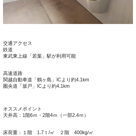
交通アクセス
鉄道
東武東上線「若葉」駅が利用可能
高速道路
関越自動車道「鶴ヶ島」ICより約4.1km
圏央道「坂戸」ICより約4.1km
オススメポイント
天井高：1階6ｍ・2階4ｍ（一部2.4ｍ）
床荷重：１階 1.7ｔ/㎡ ２階 400kg/㎡