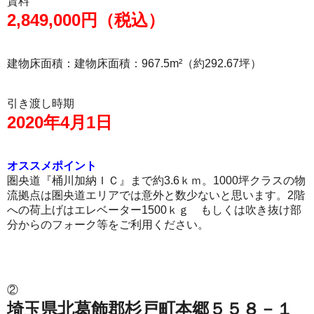
賃料
2,849,000円（税込）
建物床面積：建物床面積：967.5m²（約292.67坪）
引き渡し時期
2020年4月1日
オススメポイント
圏央道『桶川加納ＩＣ』まで約3.6ｋｍ。1000坪クラスの物
流拠点は圏央道エリアでは意外と数少ないと思います。2階
への荷上げはエレベーター1500ｋｇ もしくは吹き抜け部
分からのフォーク等をご利用ください。
②
埼玉県北葛飾郡杉戸町本郷５５８－１